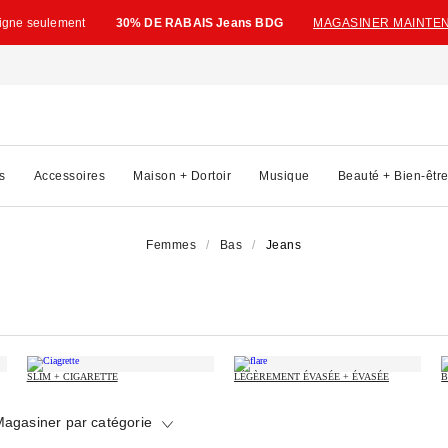
ligne seulement
30% DE RABAIS Jeans BDG
MAGASINER MAINTE
s
Accessoires
Maison + Dortoir
Musique
Beauté + Bien-êtr
Femmes
Bas
Jeans
SLIM + CIGARETTE
LÉGÈREMENT ÉVASÉE + ÉVASÉE
B
agasiner par catégorie