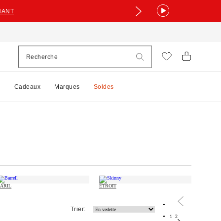
NANT
e
Cadeaux
Marques
Soldes
ARIL
ÉTROIT
Trier:
1
2