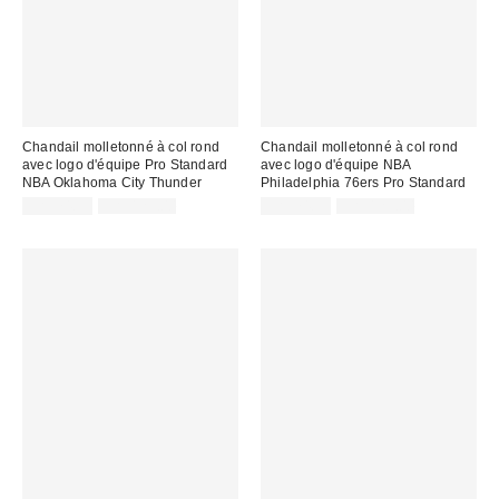
Chandail molletonné à col rond
Chandail molletonné à col rond
avec logo d'équipe Pro Standard
avec logo d'équipe NBA
NBA Oklahoma City Thunder
Philadelphia 76ers Pro Standard
Prix
Prix
Prix
Prix
CA$74.95
CA$129.00
CA$74.95
CA$129.00
courant
courant
soldé
soldé
:
:
:
: