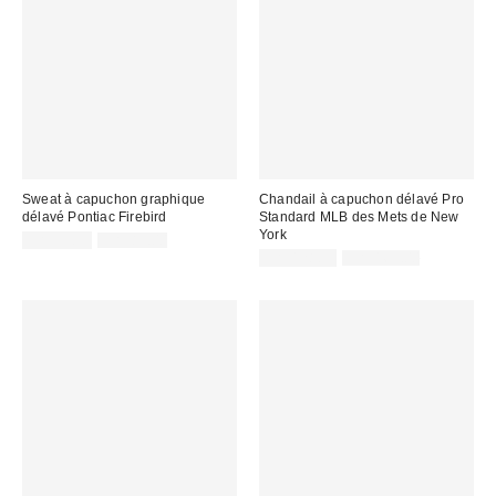
Sweat à capuchon graphique
Chandail à capuchon délavé Pro
délavé Pontiac Firebird
Standard MLB des Mets de New
York
Prix
Prix
CA$53.95
CA$89.00
courant
soldé
Prix
Prix
CA$128.99
CA$169.00
:
courant
:
soldé
:
: