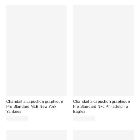
Chandail à capuchon graphique
Chandail à capuchon graphique
Pro Standard MLB New York
Pro Standard NFL Philadelphia
Yankees
Eagles
CA$154.00
CA$169.00