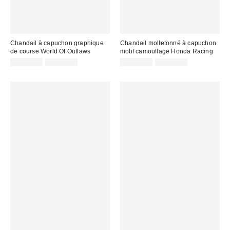
Chandail à capuchon graphique
Chandail molletonné à capuchon
de course World Of Outlaws
motif camouflage Honda Racing
Prix
Prix
Prix
Prix
CA$19.95
CA$89.00
CA$40.95
CA$99.00
courant
courant
soldé
soldé
:
:
:
: