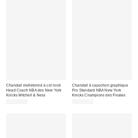
Chandail molletonné à col rond
Chandail à capuchon graphique
Head Coach NBA des New York
Pro Standard NBA New York
Knicks Mitchell & Ness
Knicks Champions des Finales
CA$129.00
CA$184.00