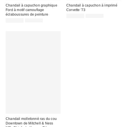
Chandail à capuchon graphique
Chandail à capuchon à imprimé
Ford à motif camouflage
Corvette '73
éclaboussures de peinture
Prix
Prix
CA$53.95
CA$89.00
courant
Prix
Prix
soldé
CA$47.95
CA$99.00
:
courant
soldé
:
:
:
Chandail molletonné ras du cou
Downtown de Mitchell & Ness