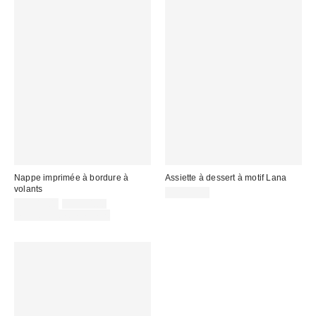
Nappe imprimée à bordure à
Assiette à dessert à motif Lana
volants
CA$29.00
Prix
Prix
CA$45.00
CA$64.00
courant
soldé
Temps limité seulement
:
: