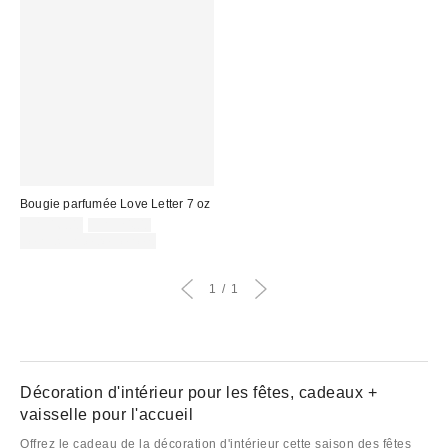
Bougie parfumée Love Letter 7 oz
Prix
Prix
CA$16.00
CA$24.00
courant
soldé
Temps limité seulement
:
:
1
1
Décoration d'intérieur pour les fêtes, cadeaux +
vaisselle pour l'accueil
Offrez le cadeau de la décoration d'intérieur cette saison des fêtes