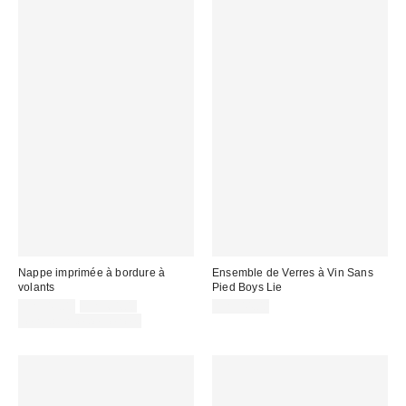
Nappe imprimée à bordure à
Ensemble de Verres à Vin Sans
volants
Pied Boys Lie
Prix
Prix
CA$45.00
CA$64.00
CA$44.00
courant
soldé
Temps limité seulement
:
: