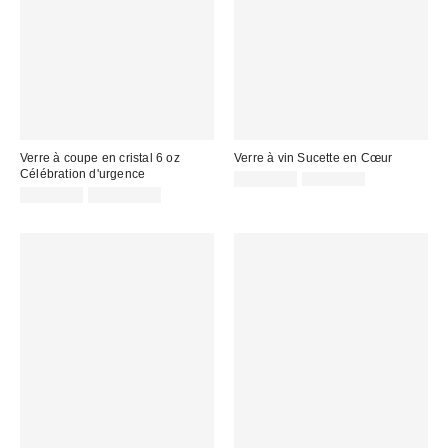
Verre à coupe en cristal 6 oz
Verre à vin Sucette en Cœur
Célébration d'urgence
Prix
Prix
CA$13.99
CA$24.00
courant
soldé
CA$29.00
2 pour C$28
:
: