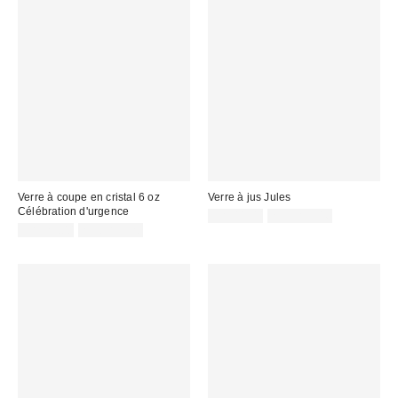
Verre à coupe en cristal 6 oz
Verre à jus Jules
Célébration d'urgence
CA$11.00
2 pour C$16
CA$29.00
2 pour C$28