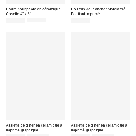
Cadre pour photo en céramique
Coussin de Plancher Matelassé
Cosette 4" x 6"
Bouffant Imprimé
Prix
Prix
CA$17.99
CA$34.00
CA$79.00
courant
soldé
:
:
Assiette de dîner en céramique à
Assiette de dîner en céramique à
imprimé graphique
imprimé graphique