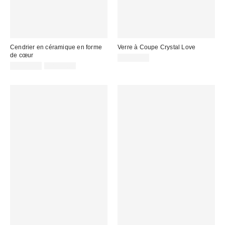
Cendrier en céramique en forme
Verre à Coupe Crystal Love
de cœur
CA$22.00
Prix
Prix
CA$13.99
CA$22.00
courant
soldé
:
: