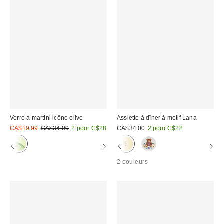
Verre à martini icône olive
Assiette à dîner à motif Lana
Prix
Prix
CA$19.99
CA$34.00
2 pour C$28
CA$34.00
2 pour C$28
courant
soldé
:
:
2 couleurs