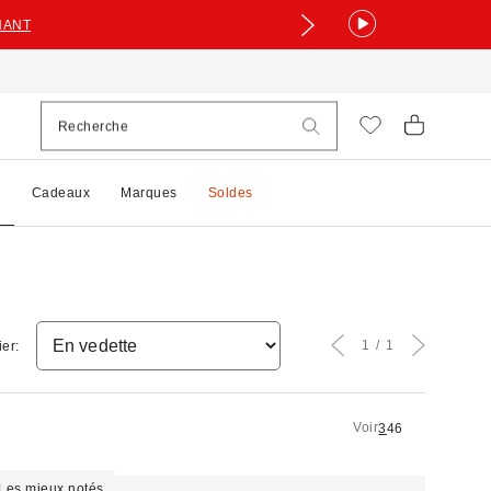
NANT
e
Cadeaux
Marques
Soldes
1
1
ier:
Voir
3
4
6
Les mieux notés