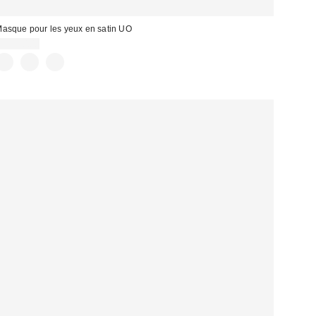
asque pour les yeux en satin UO
CA$20.00