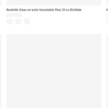
Bouteille d'eau en acier inoxydable Rise 25 oz BrüMate
M
CA$53.00