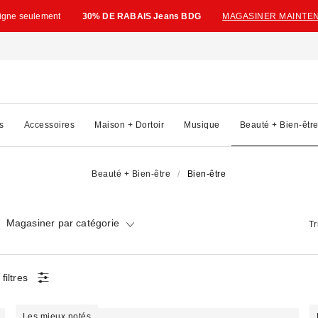
ligne seulement
30% DE RABAIS Jeans BDG
MAGASINER MAINTE
s
Accessoires
Maison + Dortoir
Musique
Beauté + Bien-êtr
Beauté + Bien-être
Bien-être
Magasiner par catégorie
Tr
filtres
Les mieux notés