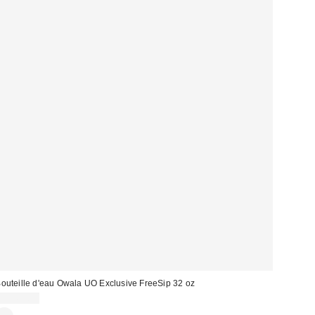
outeille d'eau Owala UO Exclusive FreeSip 32 oz
CA$62.99