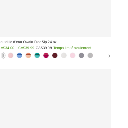
outeille d'eau Owala FreeSip 24 oz
rix
Prix
A$34.00 – CA$39.99
CA$39.99
Temps limité seulement
courant
oldé
: