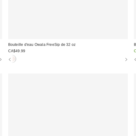
Bouteille d'eau Owala FreeSip de 32 oz
B
P
CA$49.99
C
s
: