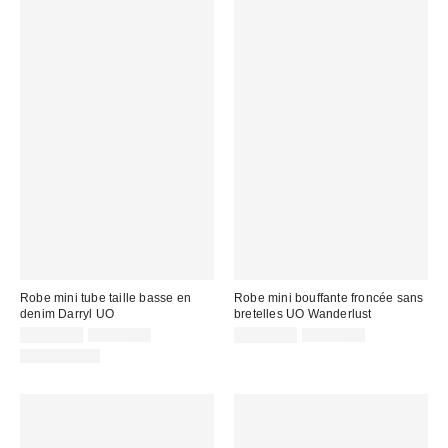
Robe mini tube taille basse en
Robe mini bouffante froncée sans
denim Darryl UO
bretelles UO Wanderlust
Prix
Prix
Prix
Prix
CA$47.99
CA$79.00
CA$47.99
CA$79.00
courant
courant
soldé
soldé
100 % Coton
:
:
:
: