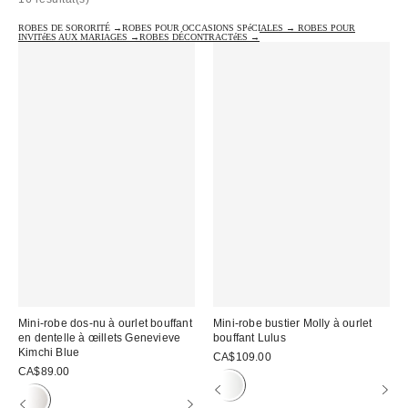
ROBES DE SORORITÉ →
ROBES POUR OCCASIONS SPéCIALES →
ROBES POUR
INVITéES AUX MARIAGES →
ROBES DÉCONTRACTéES →
Mini-robe dos-nu à ourlet bouffant
Mini-robe bustier Molly à ourlet
en dentelle à œillets Genevieve
bouffant Lulus
Kimchi Blue
CA$109.00
CA$89.00