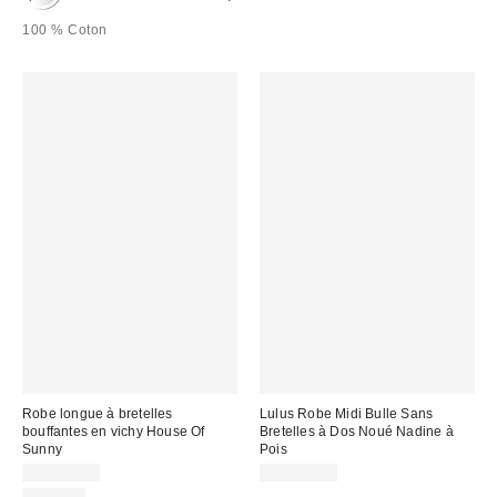
100 % Coton
Robe longue à bretelles
Lulus Robe Midi Bulle Sans
bouffantes en vichy House Of
Bretelles à Dos Noué Nadine à
Sunny
Pois
CA$234.00
CA$154.00
Nouveau