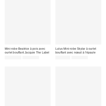
Mini-robe Beatrice à pois avec
Lulus Mini-robe Skylar à ourlet
ourlet bouffant Jacquie The Label
bouffant avec nœud à l'épaule
Prix
Prix
Prix
Prix
CA$129.99
CA$159.00
CA$47.95
CA$114.00
courant
courant
soldé
soldé
:
:
:
: