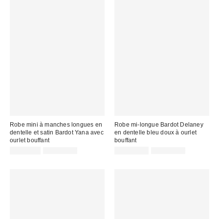
Robe mini à manches longues en
Robe mi-longue Bardot Delaney
dentelle et satin Bardot Yana avec
en dentelle bleu doux à ourlet
ourlet bouffant
bouffant
Prix
Prix
Prix
Prix
CA$81.95
CA$259.00
CA$128.99
CA$249.00
courant
courant
soldé
soldé
:
:
:
: