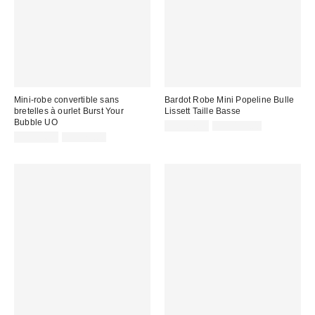
Mini-robe convertible sans
Bardot Robe Mini Popeline Bulle
bretelles à ourlet Burst Your
Lissett Taille Basse
Bubble UO
Prix
Prix
CA$87.99
CA$169.00
courant
Prix
Prix
soldé
CA$54.99
CA$79.00
:
courant
soldé
:
:
: