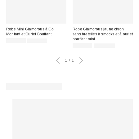
Robe Mini Glamorous à Col
Robe Glamorous jaune citron
Montant et Ourlet Bouffant
sans bretelles à smocks et à ourlet
bouffant mini
Prix
Prix
CA$53.99
CA$99.00
courant
soldé
Prix
Prix
CA$13.95
CA$119.00
:
courant
:
soldé
:
:
1
1