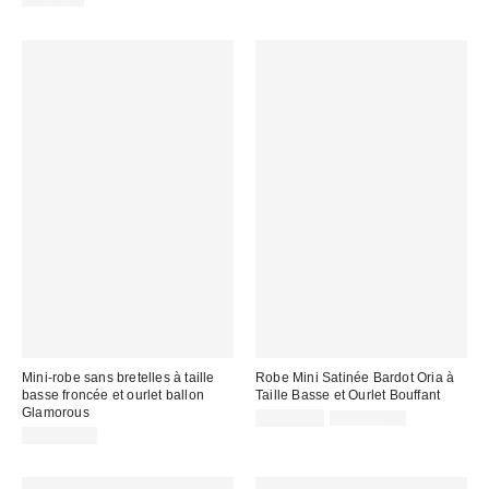
Mini-robe sans bretelles à taille
Robe Mini Satinée Bardot Oria à
basse froncée et ourlet ballon
Taille Basse et Ourlet Bouffant
Glamorous
Prix
Prix
CA$67.95
CA$219.00
courant
soldé
CA$119.00
:
: