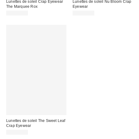
Lunettes de soleil Crap Eyewear
Lunettes de soleil Nu Bloom Crap
The Marquee Rox
Eyewear
CA$129.00
CA$129.00
Lunettes de soleil The Sweet Leaf
Crap Eyewear
CA$154.00