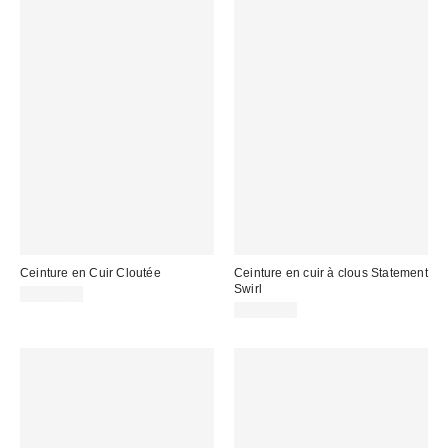
Ceinture en Cuir Cloutée
Ceinture en cuir à clous Statement
Swirl
CA$59.00
CA$59.00