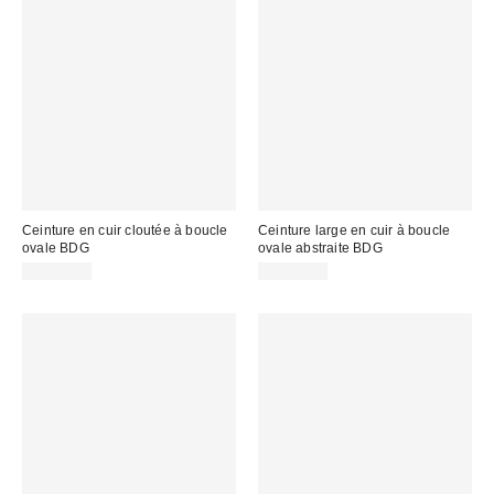
Ceinture en cuir cloutée à boucle
Ceinture large en cuir à boucle
ovale BDG
ovale abstraite BDG
CA$59.00
CA$59.00