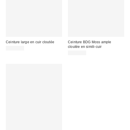
Ceinture large en cuir cloutée
Ceinture BDG Moss ample
cloutée en simili-cuir
CA$59.00
CA$44.00