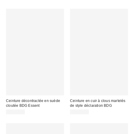
Ceinture décontractée en suède
Ceinture en cuir à clous martelés
cloutée BDG Essent
de style déclaration BDG
CA$59.00
CA$44.00