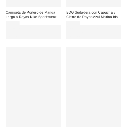
Camiseta de Portero de Manga
BDG Sudadera con Capucha y
Larga a Rayas Nike Sportswear
Cierre de Rayas Azul Marino Iris
90,00 €
59,00 €
Gasta 60€+ y llévate 15€
Gasta 60€+ y llévate 15€
MENOS. USA EL CÓDIGO:
MENOS. USA EL CÓDIGO:
REFRESH
REFRESH