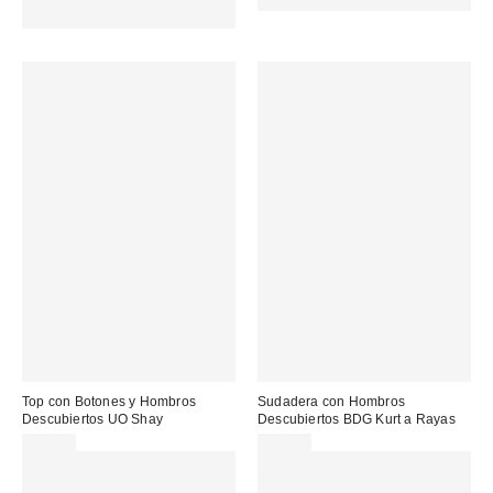
MENOS. USA EL CÓDIGO:
REFRESH
REFRESH
Top con Botones y Hombros
Sudadera con Hombros
Descubiertos UO Shay
Descubiertos BDG Kurt a Rayas
39,00 €
59,00 €
Gasta 60€+ y llévate 15€
Gasta 60€+ y llévate 15€
MENOS. USA EL CÓDIGO:
MENOS. USA EL CÓDIGO: