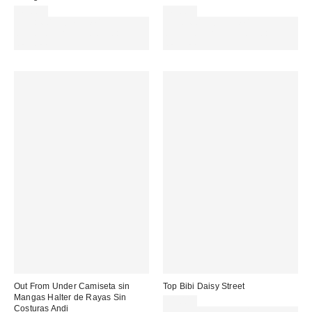
49,00 €
45,00 €
Gasta 60€+ y llévate 15€
Gasta 60€+ y llévate 15€
MENOS. USA EL CÓDIGO:
MENOS. USA EL CÓDIGO:
REFRESH
REFRESH
Out From Under Camiseta sin
Top Bibi Daisy Street
Mangas Halter de Rayas Sin
31,00 €
Costuras Andi
Gasta 60€+ y llévate 15€