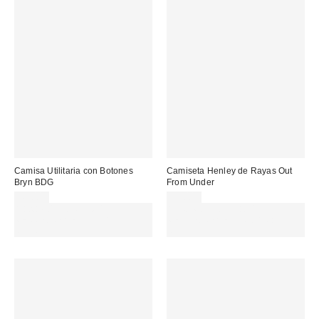
Camisa Utilitaria con Botones
Camiseta Henley de Rayas Out
Bryn BDG
From Under
49,00 €
29,00 €
Gasta 60€+ y llévate 15€
Gasta 60€+ y llévate 15€
MENOS. USA EL CÓDIGO:
MENOS. USA EL CÓDIGO:
REFRESH
REFRESH