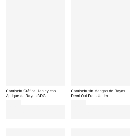
Camiseta Gráfica Henley con
Camiseta sin Mangas de Rayas
Aplique de Rayas BDG
Demi Out From Under
39,00 €
29,00 €
Gasta 60€+ y llévate 15€
Gasta 60€+ y llévate 15€
MENOS. USA EL CÓDIGO:
MENOS. USA EL CÓDIGO:
REFRESH
REFRESH