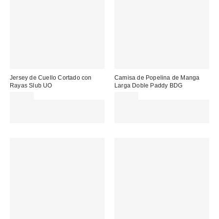
Jersey de Cuello Cortado con
Camisa de Popelina de Manga
Rayas Slub UO
Larga Doble Paddy BDG
45,00 €
59,00 €
Gasta 60€+ y llévate 15€
Gasta 60€+ y llévate 15€
MENOS. USA EL CÓDIGO:
MENOS. USA EL CÓDIGO:
REFRESH
REFRESH