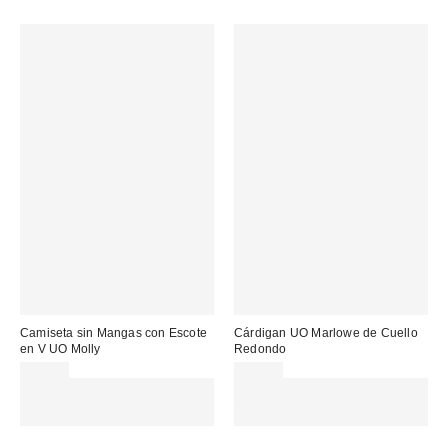
Camiseta sin Mangas con Escote
Cárdigan UO Marlowe de Cuello
en V UO Molly
Redondo
22,00 €
49,00 €
Gasta 60€+ y llévate 15€
Gasta 60€+ y llévate 15€
MENOS. USA EL CÓDIGO:
MENOS. USA EL CÓDIGO:
REFRESH
REFRESH