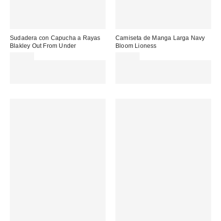
Sudadera con Capucha a Rayas
Camiseta de Manga Larga Navy
Blakley Out From Under
Bloom Lioness
45,00 €
80,00 €
Gasta 60€+ y llévate 15€
Gasta 60€+ y llévate 15€
MENOS. USA EL CÓDIGO:
MENOS. USA EL CÓDIGO:
REFRESH
REFRESH