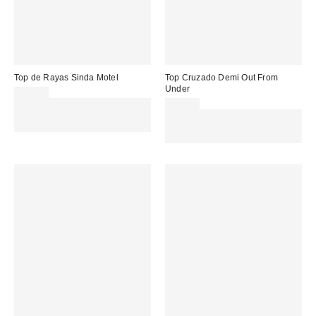
Top de Rayas Sinda Motel
Top Cruzado Demi Out From
Under
38,00 €
Gasta 60€+ y llévate 15€
32,00 €
MENOS. USA EL CÓDIGO:
Gasta 60€+ y llévate 15€
REFRESH
MENOS. USA EL CÓDIGO:
REFRESH