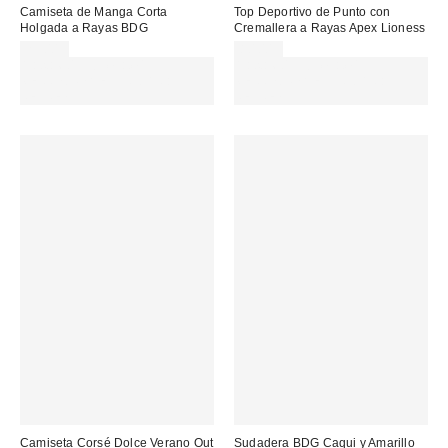
Camiseta de Manga Corta
Top Deportivo de Punto con
Holgada a Rayas BDG
Cremallera a Rayas Apex Lioness
29,00 €
80,00 €
Gasta 60€+ y llévate 15€
Gasta 60€+ y llévate 15€
MENOS. USA EL CÓDIGO:
MENOS. USA EL CÓDIGO:
REFRESH
REFRESH
Camiseta Corsé Dolce Verano Out
Sudadera BDG Caqui y Amarillo