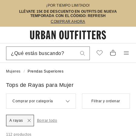
¡POR TIEMPO LIMITADO!
LLÉVATE 15€ DE DESCUENTO EN OUTFITS DE NUEVA
TEMPORADA CON EL CÓDIGO: REFRESH
COMPRAR AHORA
Mujeres
Prendas Superiores
Tops de Rayas para Mujer
Comprar por categoría
Filtrar y ordenar
A rayas
Borrar todo
112 productos