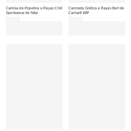
Camisa de Popelina a Rayas Chill
Camiseta Gráfica a Rayas Bert de
Sportswear de Nike
Carhartt WIP
48,00 €
66,00 €
Gasta 60€+ y llévate 15€
Gasta 60€+ y llévate 15€
MENOS. USA EL CÓDIGO:
MENOS. USA EL CÓDIGO:
REFRESH
REFRESH