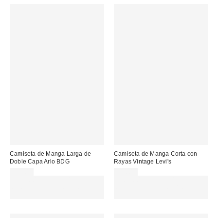
Camiseta de Manga Larga de
Camiseta de Manga Corta con
Doble Capa Arlo BDG
Rayas Vintage Levi's
39,00 €
39,00 €
Gasta 60€+ y llévate 15€
Gasta 60€+ y llévate 15€
MENOS. USA EL CÓDIGO:
MENOS. USA EL CÓDIGO:
REFRESH
REFRESH