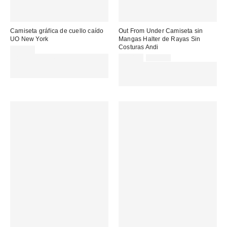
Camiseta gráfica de cuello caído
Out From Under Camiseta sin
UO New York
Mangas Halter de Rayas Sin
Costuras Andi
35,00 €
Precio
Precio
Gasta 60€+ y llévate 15€
17,00 €
22,00 €
original:
rebajado:
MENOS. USA EL CÓDIGO:
EXTRA -30% REBAJAS
REFRESH
SELECCIONADAS : USA EL
CÓDIGO: EXTRA30