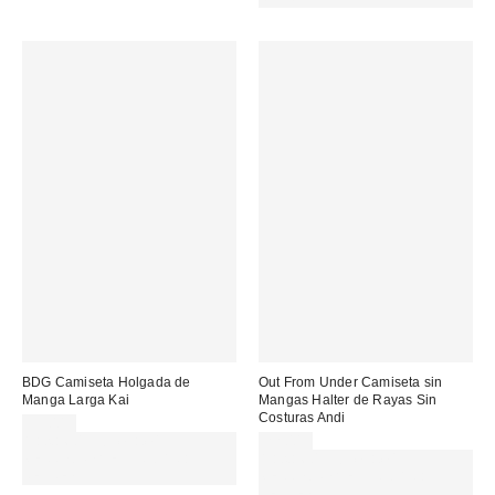
BDG Camiseta Holgada de
Out From Under Camiseta sin
Manga Larga Kai
Mangas Halter de Rayas Sin
Costuras Andi
35,00 €
Gasta 60€+ y llévate 15€
22,00 €
MENOS. USA EL CÓDIGO:
Gasta 60€+ y llévate 15€
REFRESH
MENOS. USA EL CÓDIGO:
REFRESH