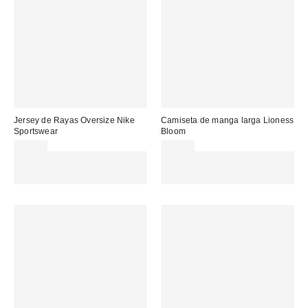
Jersey de Rayas Oversize Nike
Camiseta de manga larga Lioness
Sportswear
Bloom
60,00 €
80,00 €
Gasta 60€+ y llévate 15€
Gasta 60€+ y llévate 15€
MENOS. USA EL CÓDIGO:
MENOS. USA EL CÓDIGO:
REFRESH
REFRESH