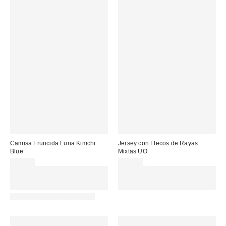
Camisa Fruncida Luna Kimchi
Jersey con Flecos de Rayas
Blue
Mixtas UO
49,00 €
65,00 €
Gasta 60€+ y llévate 15€
Gasta 60€+ y llévate 15€
MENOS. USA EL CÓDIGO:
MENOS. USA EL CÓDIGO:
REFRESH
REFRESH
Nuevos colores disponibles