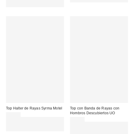
REFRESH
Top Halter de Rayas Syrma Motel
Top con Banda de Rayas con
Hombros Descubiertos UO
31,00 €
Gasta 60€+ y llévate 15€
25,00 €
MENOS. USA EL CÓDIGO:
Gasta 60€+ y llévate 15€
REFRESH
MENOS. USA EL CÓDIGO:
REFRESH