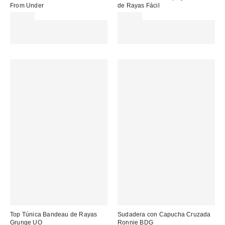
From Under
de Rayas Fácil
49,00 €
65,00 €
Gasta 60€+ y llévate 15€
Gasta 60€+ y llévate 15€
MENOS. USA EL CÓDIGO:
MENOS. USA EL CÓDIGO:
REFRESH
REFRESH
Top Túnica Bandeau de Rayas
Sudadera con Capucha Cruzada
Grunge UO
Ronnie BDG