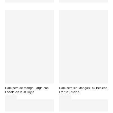
REFRESH
REFRESH
Camiseta de Manga Larga con
Camiseta sin Mangas UO Bec con
Escote en V UO Ayla
Frente Torcido
29,00 €
29,00 €
Gasta 60€+ y llévate 15€
Gasta 60€+ y llévate 15€
MENOS. USA EL CÓDIGO:
MENOS. USA EL CÓDIGO:
REFRESH
REFRESH