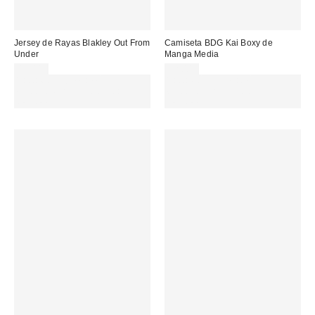
Jersey de Rayas Blakley Out From
Camiseta BDG Kai Boxy de
Under
Manga Media
45,00 €
32,00 €
Gasta 60€+ y llévate 15€
Gasta 60€+ y llévate 15€
MENOS. USA EL CÓDIGO:
MENOS. USA EL CÓDIGO:
REFRESH
REFRESH