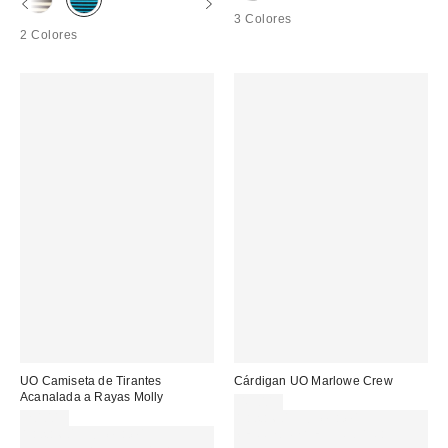
3 Colores
2 Colores
UO Camiseta de Tirantes
Cárdigan UO Marlowe Crew
Acanalada a Rayas Molly
49,00 €
20,00 €
Gasta 60€+ y llévate 15€
Gasta 60€+ y llévate 15€
MENOS. USA EL CÓDIGO: