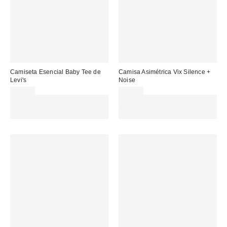
Camiseta Esencial Baby Tee de
Camisa Asimétrica Vix Silence +
Levi's
Noise
35,00 €
59,00 €
Gasta 60€+ y llévate 15€
Gasta 60€+ y llévate 15€
MENOS. USA EL CÓDIGO:
MENOS. USA EL CÓDIGO:
REFRESH
REFRESH