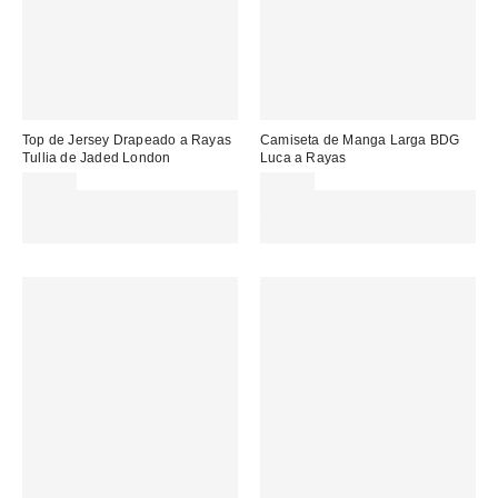
Top de Jersey Drapeado a Rayas
Camiseta de Manga Larga BDG
Tullia de Jaded London
Luca a Rayas
54,00 €
35,00 €
Gasta 60€+ y llévate 15€
Gasta 60€+ y llévate 15€
MENOS. USA EL CÓDIGO:
MENOS. USA EL CÓDIGO:
REFRESH
REFRESH