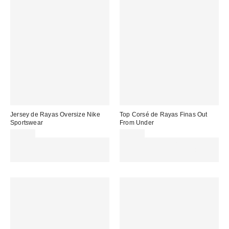
Jersey de Rayas Oversize Nike
Top Corsé de Rayas Finas Out
Sportswear
From Under
60,00 €
55,00 €
Gasta 60€+ y llévate 15€
Gasta 60€+ y llévate 15€
MENOS. USA EL CÓDIGO:
MENOS. USA EL CÓDIGO:
REFRESH
REFRESH