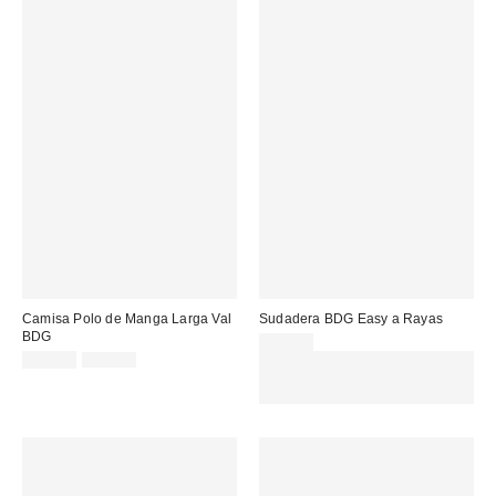
Camisa Polo de Manga Larga Val
Sudadera BDG Easy a Rayas
BDG
65,00 €
Precio
Precio
22,00 €
35,00 €
Gasta 60€+ y llévate 15€
original:
rebajado:
MENOS. USA EL CÓDIGO:
REFRESH