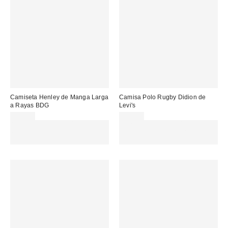
Camiseta Henley de Manga Larga
Camisa Polo Rugby Didion de
a Rayas BDG
Levi's
45,00 €
39,00 €
Gasta 60€+ y llévate 15€
Gasta 60€+ y llévate 15€
MENOS. USA EL CÓDIGO:
MENOS. USA EL CÓDIGO:
REFRESH
REFRESH