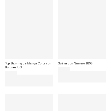
Top Batwing de Manga Corta con
Suéter con Número BDG
Botones UO
59,00 €
45,00 €
Gasta 60€+ y llévate 15€
Gasta 60€+ y llévate 15€
MENOS. USA EL CÓDIGO:
MENOS. USA EL CÓDIGO:
REFRESH
REFRESH