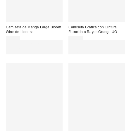
Camiseta de Manga Larga Bloom
Camiseta Gráfica con Cintura
Wine de Lioness
Fruncida a Rayas Grunge UO
80,00 €
45,00 €
Gasta 60€+ y llévate 15€
Gasta 60€+ y llévate 15€
MENOS. USA EL CÓDIGO:
MENOS. USA EL CÓDIGO:
REFRESH
REFRESH