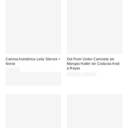
Camisa Asimétrica Leila Silence +
Out From Under Camiseta sin
Noise
Mangas Halter sin Costuras Andi
a Rayas
49,00 €
Precio
Precio
Gasta 60€+ y llévate 15€
17,00 €
22,00 €
original:
rebajado:
MENOS. USA EL CÓDIGO:
REFRESH