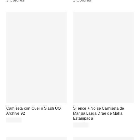
3 Colores
2 Colores
Camiseta con Cuello Slash UO
Silence + Noise Camiseta de
Archive 92
Manga Larga Drae de Malla
Estampada
35,00 €
29,00 €