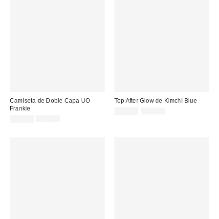
Camiseta de Doble Capa UO
Top After Glow de Kimchi Blue
Frankie
Precio
Precio
35,00 €
75,00 €
original:
Precio
Precio
rebajado:
18,00 €
35,00 €
original:
rebajado: