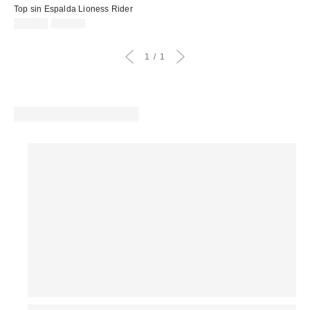
Top sin Espalda Lioness Rider
Precio
Precio
29,00 €
59,00 €
original:
rebajado:
1
1