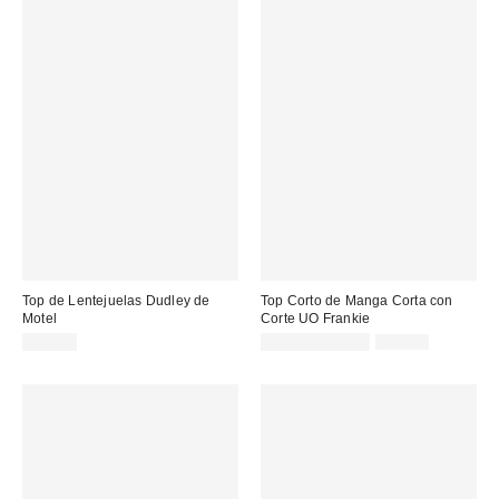
Top de Lentejuelas Dudley de
Top Corto de Manga Corta con
Motel
Corte UO Frankie
Precio
Precio
32,00 €
8,00 € – 15,00 €
25,00 €
original:
rebajado: