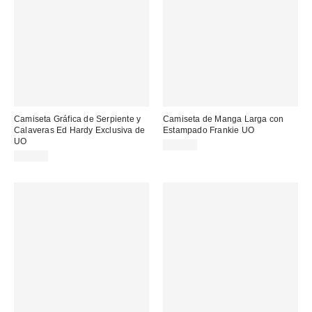
Camiseta Gráfica de Serpiente y
Camiseta de Manga Larga con
Calaveras Ed Hardy Exclusiva de
Estampado Frankie UO
UO
29,00 €
43,00 €