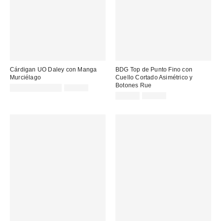
Cárdigan UO Daley con Manga
BDG Top de Punto Fino con
Murciélago
Cuello Cortado Asimétrico y
Botones Rue
Precio
Precio
17,00 € – 25,00 €
49,00 €
original:
rebajado:
Precio
Precio
22,00 €
45,00 €
original:
rebajado: