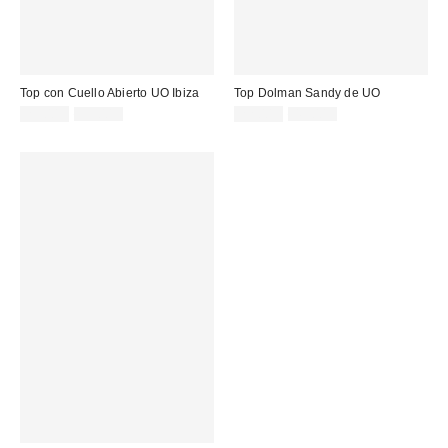
Top con Cuello Abierto UO Ibiza
Top Dolman Sandy de UO
Precio
Precio
Precio
Precio
25,00 €
39,00 €
22,00 €
45,00 €
original:
original:
rebajado:
rebajado: