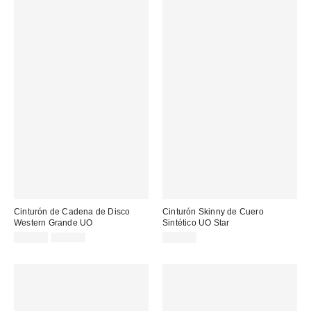
Cinturón de Cadena de Disco
Cinturón Skinny de Cuero
Western Grande UO
Sintético UO Star
Precio
Precio
19,00 €
29,00 €
29,00 €
original:
rebajado: