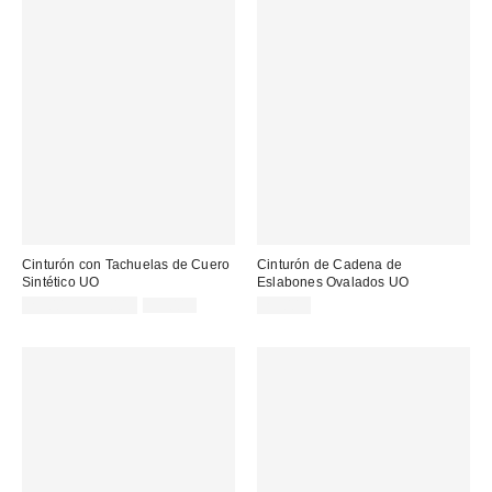
Cinturón con Tachuelas de Cuero
Cinturón de Cadena de
Sintético UO
Eslabones Ovalados UO
Precio
Precio
25,00 € – 39,00 €
39,00 €
29,00 €
original:
rebajado: