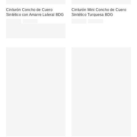
Cinturón Concho de Cuero
Cinturón Mini Concho de Cuero
Sintético con Amarre Lateral BDG
Sintético Turquesa BDG
Precio
Precio
Precio
Precio
17,00 €
45,00 €
17,00 €
45,00 €
original:
original:
rebajado:
rebajado:
EXTRA -30% REBAJAS
SELECCIONADAS : USA EL
CÓDIGO: EXTRA30