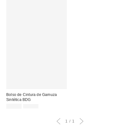
Bolso de Cintura de Gamuza
Sintética BDG
Precio
Precio
22,00 €
45,00 €
original:
rebajado:
1
1