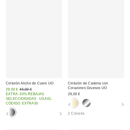
Cinturón Ancho de Cuero UO
Cinturón de Cadena con
Corazones Gruesos UO
Precio
Precio
29,00 €
45,00 €
original:
rebajado:
EXTRA -30% REBAJAS
29,00 €
SELECCIONADAS : USA EL
CÓDIGO: EXTRA30
2 Colores