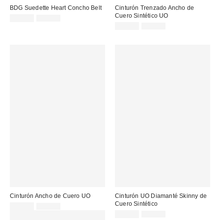
BDG Suedette Heart Concho Belt
Cinturón Trenzado Ancho de
Cuero Sintético UO
Precio
Precio
22,00 €
45,00 €
original:
rebajado:
Precio
Precio
12,00 €
39,00 €
original:
rebajado:
Cinturón Ancho de Cuero UO
Cinturón UO Diamanté Skinny de
Cuero Sintético
Precio
Precio
13,00 €
45,00 €
original:
rebajado:
Precio
Precio
EXTRA -30% REBAJAS
17,00 €
35,00 €