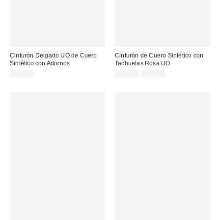
Cinturón Delgado UO de Cuero
Cinturón de Cuero Sintético con
Sintético con Adornos
Tachuelas Rosa UO
Precio
Precio
29,00 €
25,00 €
39,00 €
original:
rebajado: