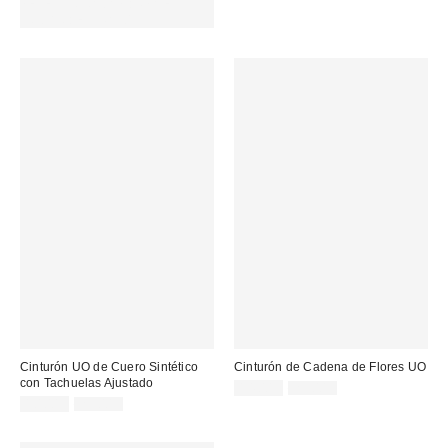
original:
rebajado:
SELECCIONADAS : USA EL
CÓDIGO: EXTRA30
Cinturón UO de Cuero Sintético
Cinturón de Cadena de Flores UO
con Tachuelas Ajustado
Precio
Precio
14,00 €
29,00 €
original:
Precio
Precio
rebajado:
10,00 €
29,00 €
original:
rebajado: