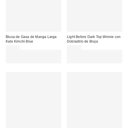
Blusa de Gasa de Manga Larga
Light Before Dark Top Winnie con
Kate Kimchi Blue
Dobladillo de Bruja
59,00 €
65,00 €
Gasta 60€+ y llévate 15€
Gasta 60€+ y llévate 15€
MENOS. USA EL CÓDIGO:
MENOS. USA EL CÓDIGO:
REFRESH
REFRESH