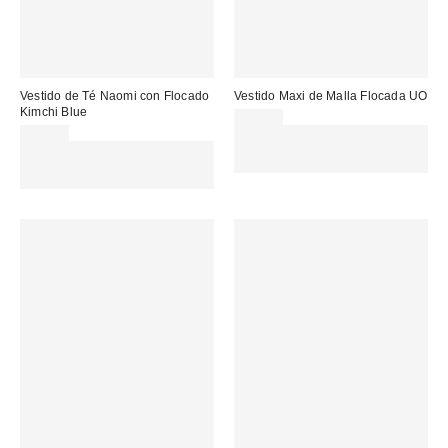
Vestido de Té Naomi con Flocado
Vestido Maxi de Malla Flocada UO
Kimchi Blue
69,00 €
59,00 €
Gasta 60€+ y llévate 15€
Gasta 60€+ y llévate 15€
MENOS. USA EL CÓDIGO:
MENOS. USA EL CÓDIGO:
REFRESH
REFRESH