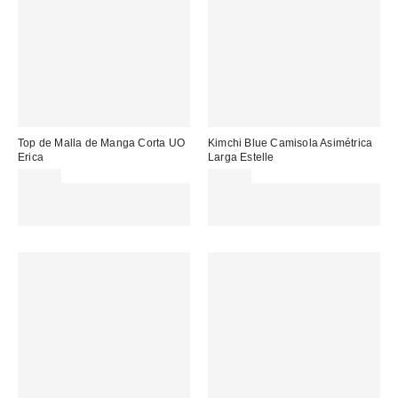
Top de Malla de Manga Corta UO
Kimchi Blue Camisola Asimétrica
Erica
Larga Estelle
29,00 €
45,00 €
Gasta 60€+ y llévate 15€
Gasta 60€+ y llévate 15€
MENOS. USA EL CÓDIGO:
MENOS. USA EL CÓDIGO:
REFRESH
REFRESH