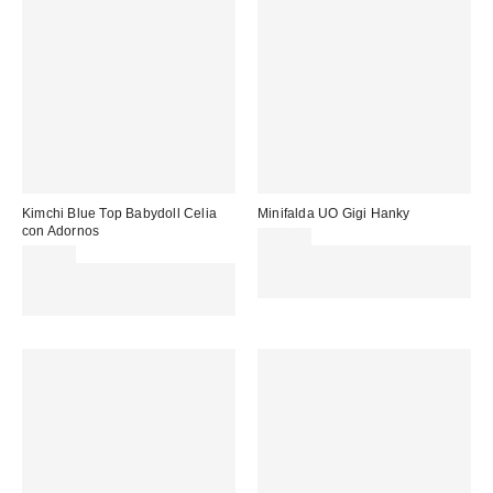
Kimchi Blue Top Babydoll Celia
Minifalda UO Gigi Hanky
con Adornos
39,00 €
49,00 €
Gasta 60€+ y llévate 15€
Gasta 60€+ y llévate 15€
MENOS. USA EL CÓDIGO:
MENOS. USA EL CÓDIGO:
REFRESH
REFRESH