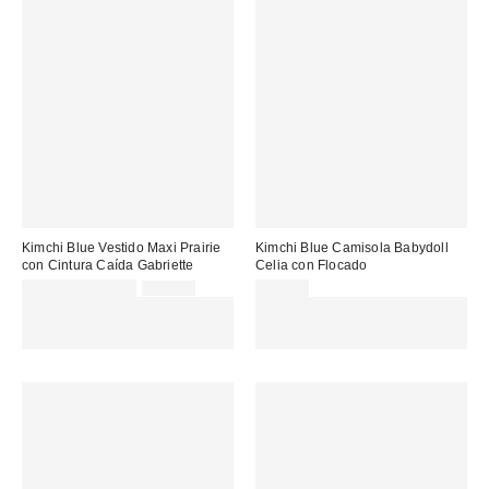
Kimchi Blue Vestido Maxi Prairie
Kimchi Blue Camisola Babydoll
con Cintura Caída Gabriette
Celia con Flocado
Precio
Precio
69,00 € – 85,00 €
85,00 €
45,00 €
original:
rebajado:
EXTRA -30% REBAJAS
Gasta 60€+ y llévate 15€
SELECCIONADAS : USA EL
MENOS. USA EL CÓDIGO:
CÓDIGO: EXTRA30
REFRESH