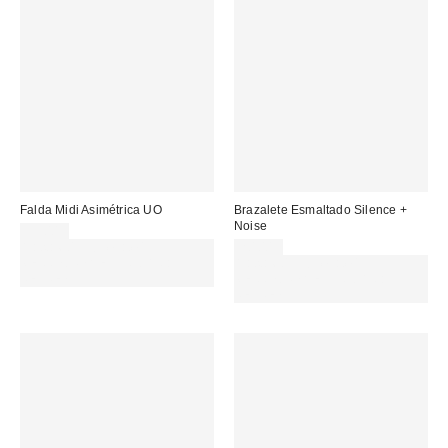
Falda Midi Asimétrica UO
Brazalete Esmaltado Silence +
Noise
55,00 €
Gasta 60€+ y llévate 15€
20,00 €
MENOS. USA EL CÓDIGO:
Gasta 60€+ y llévate 15€
REFRESH
MENOS. USA EL CÓDIGO:
REFRESH