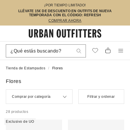
¡POR TIEMPO LIMITADO!
LLÉVATE 15€ DE DESCUENTO EN OUTFITS DE NUEVA
TEMPORADA CON EL CÓDIGO: REFRESH
COMPRAR AHORA
Tienda de Estampados
Flores
Flores
Comprar por categoría
Filtrar y ordenar
28 productos
Exclusivo de UO