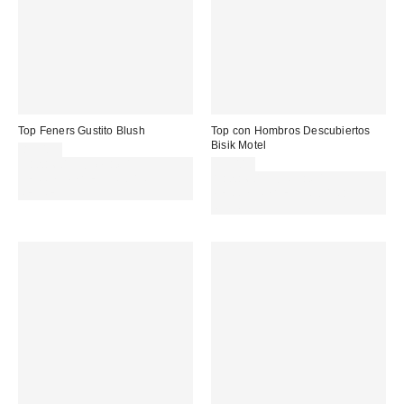
Top Feners Gustito Blush
Top con Hombros Descubiertos
Bisik Motel
83,00 €
Gasta 60€+ y llévate 15€
38,00 €
MENOS. USA EL CÓDIGO:
Gasta 60€+ y llévate 15€
REFRESH
MENOS. USA EL CÓDIGO:
REFRESH