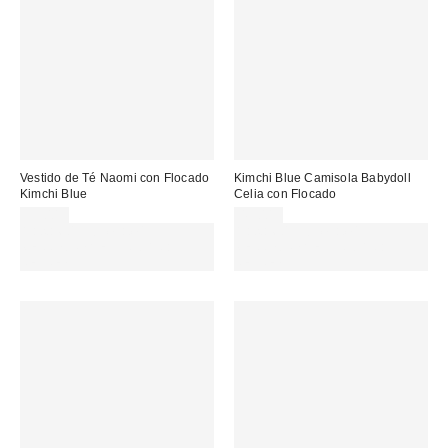
Vestido de Té Naomi con Flocado
Kimchi Blue Camisola Babydoll
Kimchi Blue
Celia con Flocado
59,00 €
45,00 €
Gasta 60€+ y llévate 15€
Gasta 60€+ y llévate 15€
MENOS. USA EL CÓDIGO:
MENOS. USA EL CÓDIGO:
REFRESH
REFRESH