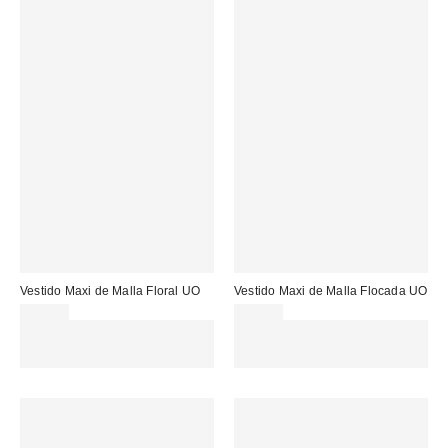
Vestido Maxi de Malla Floral UO
Vestido Maxi de Malla Flocada UO
59,00 €
69,00 €
Gasta 60€+ y llévate 15€
Gasta 60€+ y llévate 15€
MENOS. USA EL CÓDIGO:
MENOS. USA EL CÓDIGO:
REFRESH
REFRESH