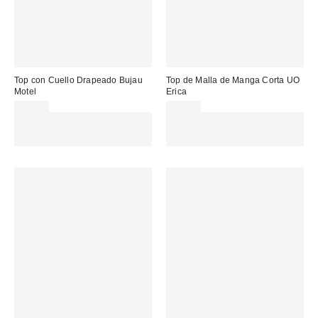
Top con Cuello Drapeado Bujau
Top de Malla de Manga Corta UO
Motel
Erica
41,00 €
29,00 €
Gasta 60€+ y llévate 15€
Gasta 60€+ y llévate 15€
MENOS. USA EL CÓDIGO:
MENOS. USA EL CÓDIGO:
REFRESH
REFRESH