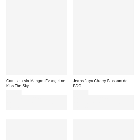
Camiseta sin Mangas Evangeline
Jeans Jaya Cherry Blossom de
Kiss The Sky
BDG
29,00 €
99,00 €
Gasta 60€+ y llévate 15€
Gasta 60€+ y llévate 15€
MENOS. USA EL CÓDIGO:
MENOS. USA EL CÓDIGO:
REFRESH
REFRESH