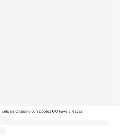
horts de Ciclismo con Doblez UO Faye a Rayas
39,00 €
Gasta 60€+ y llévate 15€ MENOS. USA EL CÓDIGO: REFRESH