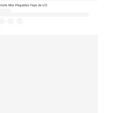
horts Mini Plegables Faye de UO
35,00 €
Gasta 60€+ y llévate 15€ MENOS. USA EL CÓDIGO: REFRESH