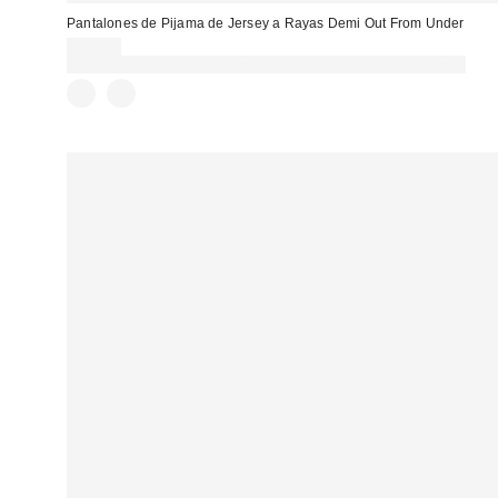
Pantalones de Pijama de Jersey a Rayas Demi Out From Under
39,00 €
Gasta 60€+ y llévate 15€ MENOS. USA EL CÓDIGO: REFRESH