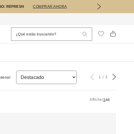
GO: REFRESH
COMPRAR AHORA
1
3
denar:
Afficher
3
4
6