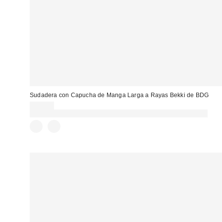
Sudadera con Capucha de Manga Larga a Rayas Bekki de BDG
49,00 €
Gasta 60€+ y llévate 15€ MENOS. USA EL CÓDIGO: REFRESH