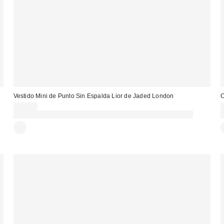
Vestido Mini de Punto Sin Espalda Lior de Jaded London
C
90,00 €
Gasta 60€+ y llévate 15€ MENOS. USA EL CÓDIGO: REFRESH