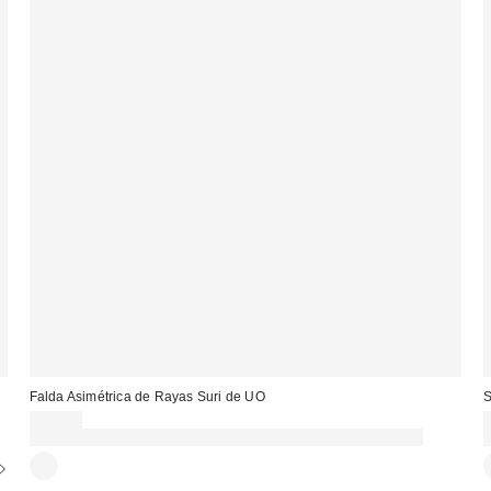
Falda Asimétrica de Rayas Suri de UO
S
55,00 €
Gasta 60€+ y llévate 15€ MENOS. USA EL CÓDIGO: REFRESH