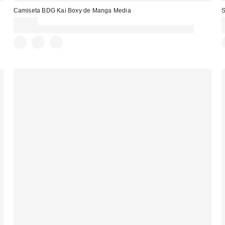
Camiseta BDG Kai Boxy de Manga Media
S
32,00 €
Gasta 60€+ y llévate 15€ MENOS. USA EL CÓDIGO: REFRESH