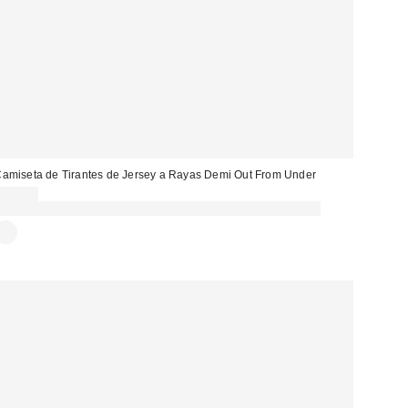
amiseta de Tirantes de Jersey a Rayas Demi Out From Under
29,00 €
Gasta 60€+ y llévate 15€ MENOS. USA EL CÓDIGO: REFRESH