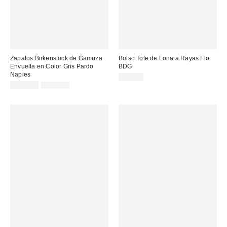
Zapatos Birkenstock de Gamuza
Bolso Tote de Lona a Rayas Flo
Envuelta en Color Gris Pardo
BDG
Naples
32,00 €
Precio
Precio
175,00 €
195,00 €
original:
rebajado: