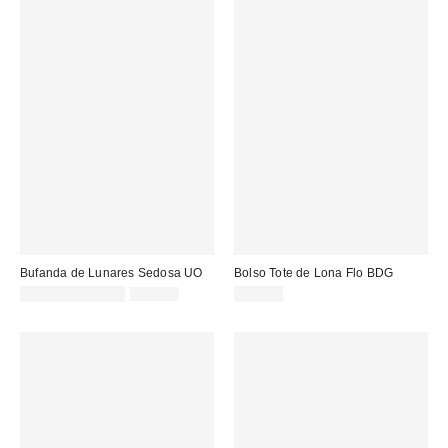
Bufanda de Lunares Sedosa UO
Bolso Tote de Lona Flo BDG
Precio
Precio
15,00 € – 22,00 €
22,00 €
32,00 €
original:
rebajado: