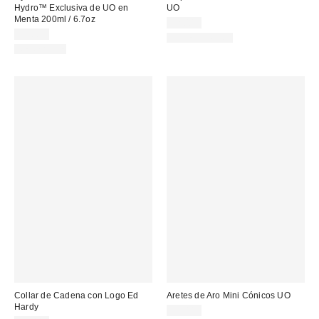
Hydro™ Exclusiva de UO en
UO
Menta 200ml / 6.7oz
22,00 €
23,00 €
WATERPROOF
REUSABLE
Collar de Cadena con Logo Ed
Aretes de Aro Mini Cónicos UO
Hardy
19,00 €