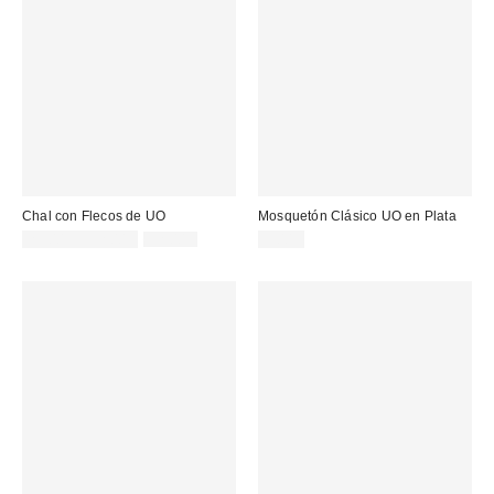
Chal con Flecos de UO
Mosquetón Clásico UO en Plata
Precio
Precio
25,00 € – 32,00 €
32,00 €
9,00 €
original:
rebajado: