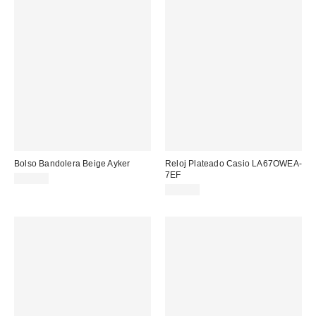
Bolso Bandolera Beige Ayker
Reloj Plateado Casio LA67OWEA-
7EF
49,00 €
45,00 €