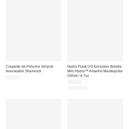
Colgante de Peluche Jellycat
Hydro Flask UO Exclusive Botella
Amuseable Shamrock
Mini Hydro™ Amarillo Mantequilla
200ml / 6.7oz
35,00 €
23,00 €
REUSABLE