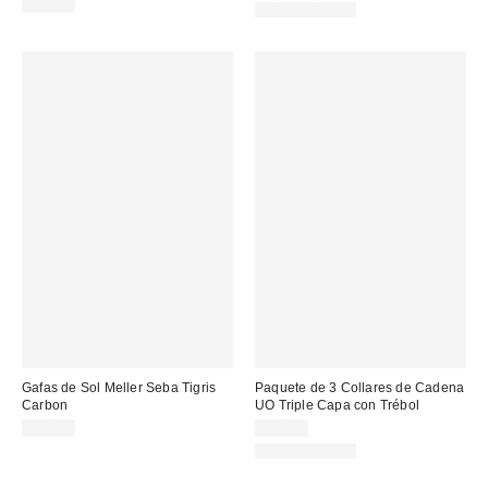
69,00 €
WATERPROOF
Gafas de Sol Meller Seba Tigris
Paquete de 3 Collares de Cadena
Carbon
UO Triple Capa con Trébol
49,00 €
29,00 €
WATERPROOF