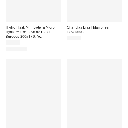
Hydro Flask Mini Botella Micro
Chanclas Brasil Marrones
Hydro™ Exclusiva de UO en
Havaianas
Burdeos 200ml / 6.7oz
39,00 €
23,00 €
REUSABLE