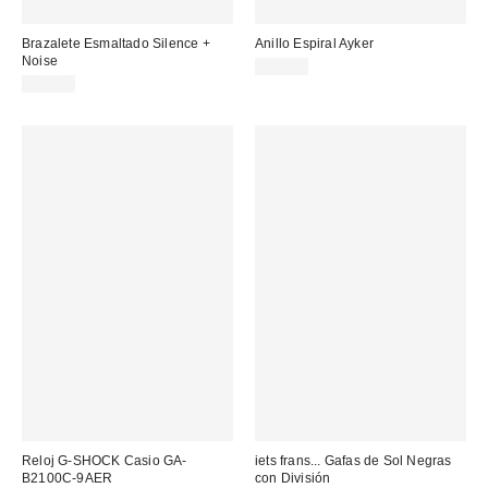
Brazalete Esmaltado Silence +
Anillo Espiral Ayker
Noise
15,00 €
20,00 €
Reloj G-SHOCK Casio GA-
iets frans... Gafas de Sol Negras
B2100C-9AER
con División