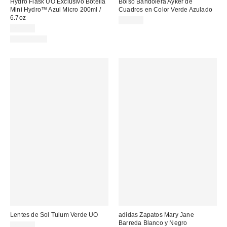
Hydro Flask UO Exclusivo Botella
Bolso Bandolera Ayker de
Mini Hydro™ Azul Micro 200ml /
Cuadros en Color Verde Azulado
6.7oz
32,00 €
23,00 €
REUSABLE
Lentes de Sol Tulum Verde UO
adidas Zapatos Mary Jane
Barreda Blanco y Negro
29,00 €