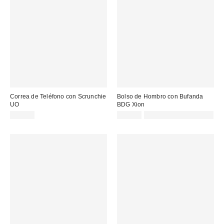
Correa de Teléfono con Scrunchie
Bolso de Hombro con Bufanda
UO
BDG Xion
20,00 €
59,00 €
Not Eligible for Discount