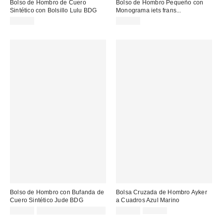
Bolso de Hombro de Cuero
Bolso de Hombro Pequeño con
Sintético con Bolsillo Lulu BDG
Monograma iets frans...
59,00 €
39,00 €
Bolso de Hombro con Bufanda de
Bolsa Cruzada de Hombro Ayker
Cuero Sintético Jude BDG
a Cuadros Azul Marino
Precio
Precio
55,00 €
Not Eligible for Discount
32,00 €
45,00 €
original:
rebajado: