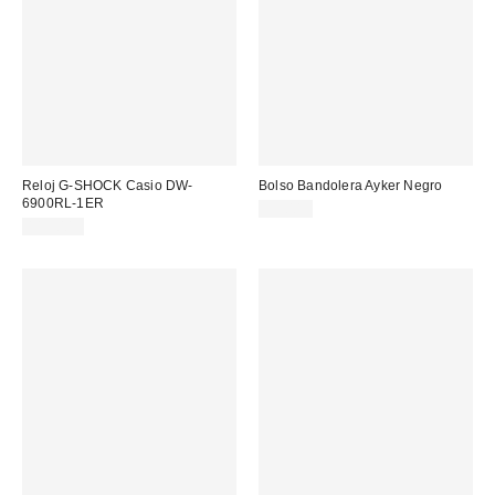
Reloj G-SHOCK Casio DW-
Bolso Bandolera Ayker Negro
6900RL-1ER
35,00 €
115,00 €