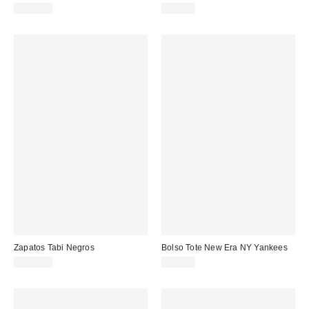
179,00 €
29,00 €
Zapatos Tabi Negros
Bolso Tote New Era NY Yankees
160,00 €
25,00 €