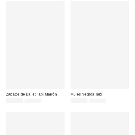
Zapatos de Ballet Tabi Marrón
Mules Negros Tabi
Precio
Precio
Precio
Precio
125,00 €
160,00 €
125,00 €
159,00 €
original:
original:
rebajado:
rebajado: