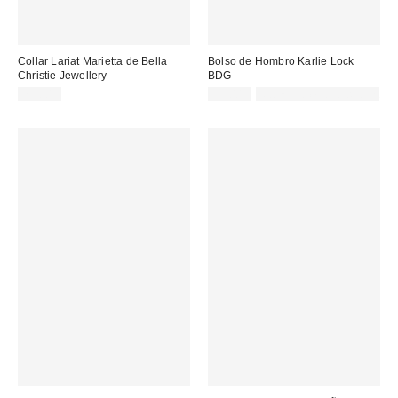
Collar Lariat Marietta de Bella
Bolso de Hombro Karlie Lock
Christie Jewellery
BDG
75,00 €
59,00 €
Not Eligible for Discount