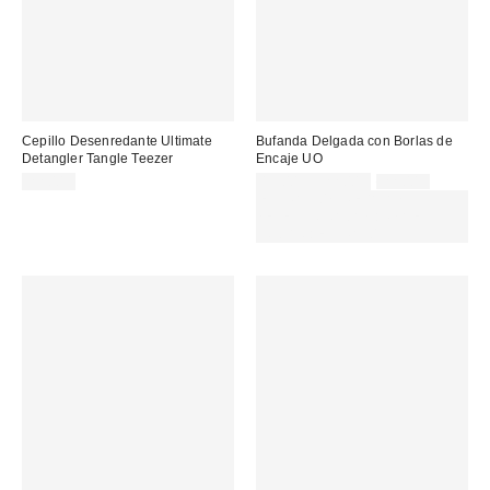
Cepillo Desenredante Ultimate
Bufanda Delgada con Borlas de
Detangler Tangle Teezer
Encaje UO
Precio
Precio
22,00 €
15,00 € – 22,00 €
22,00 €
original:
rebajado:
EXTRA -30% REBAJAS
SELECCIONADAS : USA EL
CÓDIGO: EXTRA30