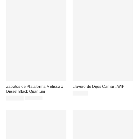
Zapatos de Plataforma Melissa x
Llavero de Dijes Carhartt WIP
Diesel Black Quantum
22,00 €
Precio
Precio
189,00 €
225,00 €
original:
rebajado: