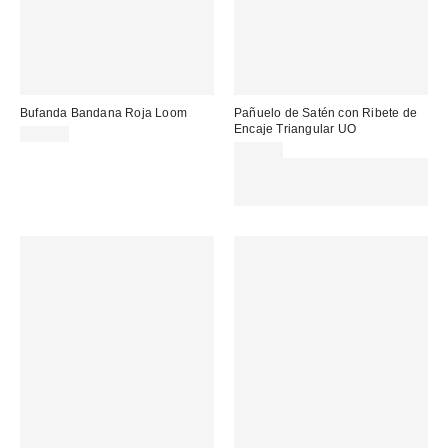
Bufanda Bandana Roja Loom
Pañuelo de Satén con Ribete de
Encaje Triangular UO
22,00 €
19,00 €
EXTRA -30% REBAJAS
SELECCIONADAS : USA EL
CÓDIGO: EXTRA30