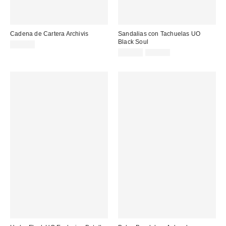
Cadena de Cartera Archivis
Sandalias con Tachuelas UO
Black Soul
25,00 €
Precio
Precio
29,00 €
39,00 €
original:
rebajado: