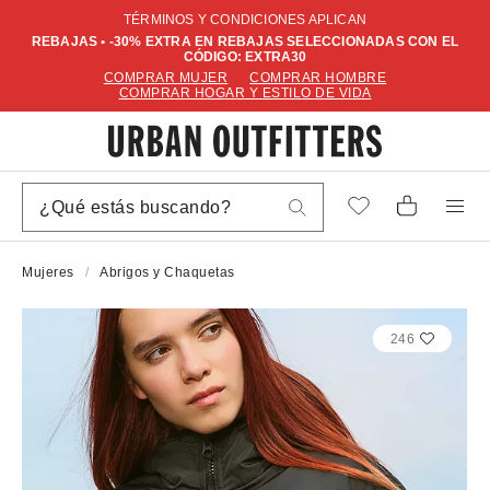
TÉRMINOS Y CONDICIONES APLICAN
REBAJAS • -30% EXTRA EN REBAJAS SELECCIONADAS CON EL
CÓDIGO: EXTRA30
COMPRAR MUJER
COMPRAR HOMBRE
COMPRAR HOGAR Y ESTILO DE VIDA
Mujeres
Abrigos y Chaquetas
246