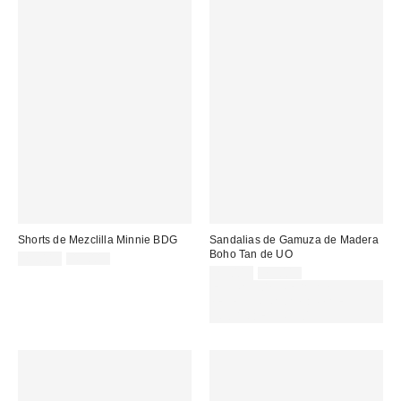
Shorts de Mezclilla Minnie BDG
Sandalias de Gamuza de Madera
Boho Tan de UO
Precio
Precio
25,00 €
45,00 €
original:
rebajado:
Precio
Precio
29,00 €
79,00 €
original:
rebajado:
EXTRA -30% REBAJAS
SELECCIONADAS : USA EL
CÓDIGO: EXTRA30