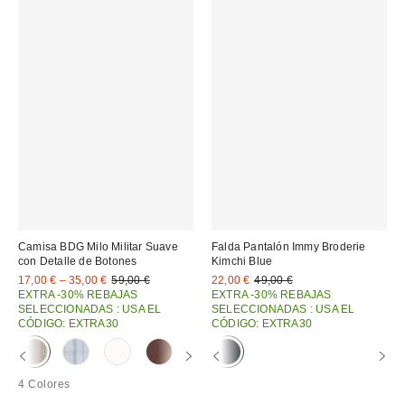
Camisa BDG Milo Militar Suave
Falda Pantalón Immy Broderie
con Detalle de Botones
Kimchi Blue
Precio
Precio
Precio
Precio
17,00 € – 35,00 €
59,00 €
22,00 €
49,00 €
original:
original:
rebajado:
rebajado:
EXTRA -30% REBAJAS
EXTRA -30% REBAJAS
SELECCIONADAS : USA EL
SELECCIONADAS : USA EL
CÓDIGO: EXTRA30
CÓDIGO: EXTRA30
4 Colores