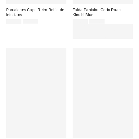
Pantalones Capri Retro Robin de
Falda-Pantalón Corta Roan
iets frans...
Kimchi Blue
Precio
Precio
Precio
Precio
29,00 €
59,00 €
25,00 €
49,00 €
original:
original:
rebajado:
rebajado:
EXTRA -30% REBAJAS
SELECCIONADAS : USA EL
CÓDIGO: EXTRA30