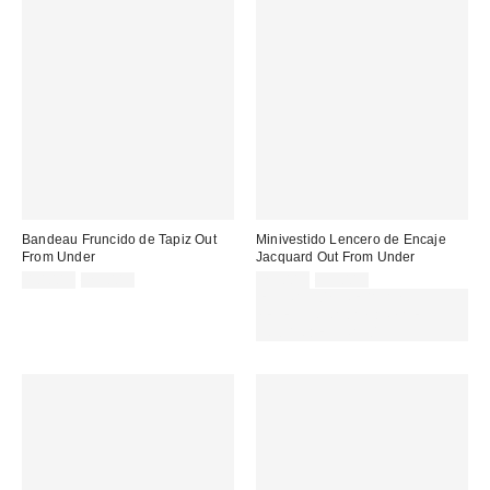
Bandeau Fruncido de Tapiz Out
Minivestido Lencero de Encaje
From Under
Jacquard Out From Under
Precio
Precio
Precio
Precio
10,00 €
25,00 €
29,00 €
59,00 €
original:
original:
rebajado:
rebajado:
EXTRA -30% REBAJAS
SELECCIONADAS : USA EL
CÓDIGO: EXTRA30