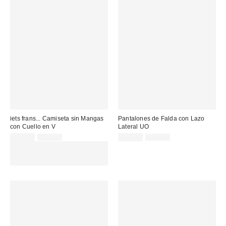
iets frans... Camiseta sin Mangas
Pantalones de Falda con Lazo
con Cuello en V
Lateral UO
Precio
Precio
Precio
Precio
25,00 €
39,00 €
25,00 €
75,00 €
original:
original:
rebajado:
rebajado:
EXTRA -30% REBAJAS
SELECCIONADAS : USA EL
CÓDIGO: EXTRA30