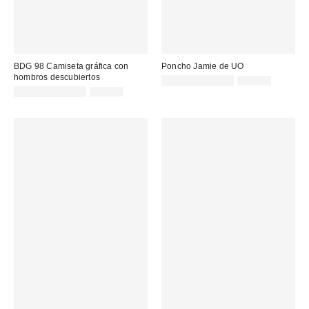
BDG 98 Camiseta gráfica con
Poncho Jamie de UO
hombros descubiertos
Precio
Precio
29,00 € – 39,00 €
39,00 €
original:
Precio
Precio
rebajado:
15,00 € – 22,00 €
32,00 €
original:
rebajado: