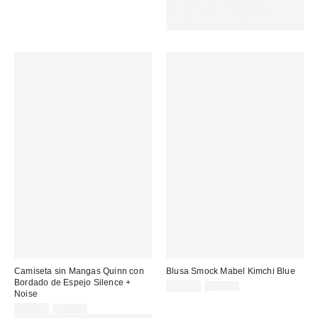
original:
rebajado:
EXTRA -30% REBAJAS
SELECCIONADAS : USA EL
CÓDIGO: EXTRA30
Camiseta sin Mangas Quinn con
Blusa Smock Mabel Kimchi Blue
Bordado de Espejo Silence +
Precio
Precio
29,00 €
49,00 €
Noise
original:
rebajado:
Precio
Precio
22,00 €
55,00 €