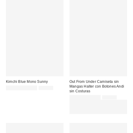
Kimchi Blue Mono Sunny
Out From Under Camiseta sin
Mangas Halter con Botones Andi
Precio
Precio
29,00 € – 39,00 €
59,00 €
sin Costuras
original:
rebajado:
Precio
Precio
12,00 € – 15,00 €
22,00 €
original:
rebajado:
EXTRA -30% REBAJAS
SELECCIONADAS : USA EL
CÓDIGO: EXTRA30