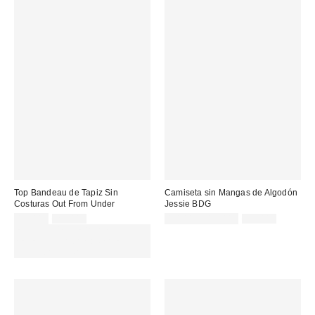
Top Bandeau de Tapiz Sin
Camiseta sin Mangas de Algodón
Costuras Out From Under
Jessie BDG
Precio
Precio
Precio
Precio
13,00 €
20,00 €
10,00 € – 15,00 €
15,00 €
original:
original:
rebajado:
rebajado:
EXTRA -30% REBAJAS
SELECCIONADAS : USA EL
CÓDIGO: EXTRA30