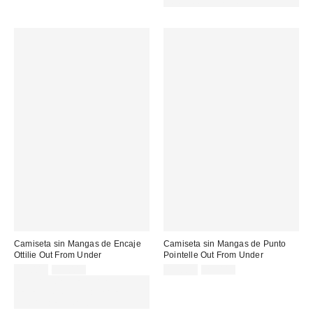
CÓDIGO: EXTRA30
Camiseta sin Mangas de Encaje
Camiseta sin Mangas de Punto
Ottilie Out From Under
Pointelle Out From Under
Precio
Precio
Precio
Precio
29,00 €
39,00 €
15,00 €
29,00 €
original:
original:
rebajado:
rebajado:
EXTRA -30% REBAJAS
SELECCIONADAS : USA EL
CÓDIGO: EXTRA30