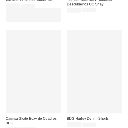
Descubiertos UO Shay
Precio
Precio
13,00 €
45,00 €
original:
rebajado:
Precio
Precio
EXTRA -30% REBAJAS
19,00 €
39,00 €
original:
rebajado:
SELECCIONADAS : USA EL
CÓDIGO: EXTRA30
Camisa Skate Boxy de Cuadros
BDG Harley Denim Shorts
BDG
Precio
Precio
17,00 €
49,00 €