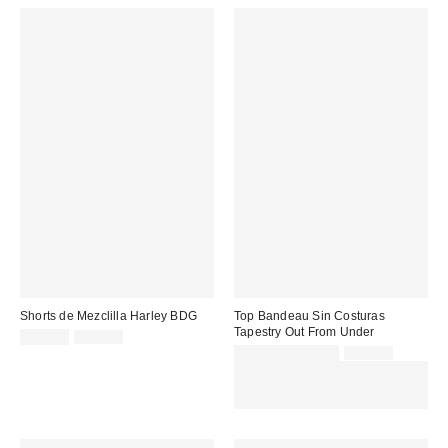
Shorts de Mezclilla Harley BDG
Top Bandeau Sin Costuras
Tapestry Out From Under
Precio
Precio
15,00 €
49,00 €
original:
rebajado:
Precio
Precio
15,00 € – 20,00 €
20,00 €
original:
rebajado:
EXTRA -30% REBAJAS
SELECCIONADAS : USA EL
CÓDIGO: EXTRA30