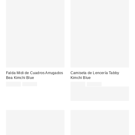
Falda Midi de Cuadros Arrugados
Camiseta de Lencería Tabby
Bea Kimchi Blue
Kimchi Blue
Precio
Precio
Precio
Precio
25,00 €
65,00 €
20,00 €
55,00 €
original:
original:
rebajado:
rebajado:
EXTRA -30% REBAJAS
SELECCIONADAS : USA EL
CÓDIGO: EXTRA30