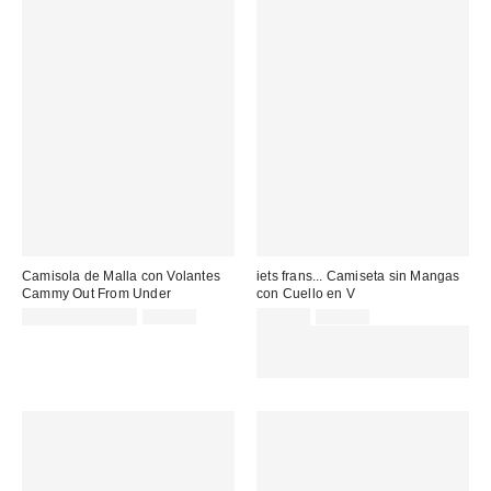
Camisola de Malla con Volantes
iets frans... Camiseta sin Mangas
Cammy Out From Under
con Cuello en V
Precio
Precio
Precio
Precio
13,00 € – 17,00 €
32,00 €
25,00 €
39,00 €
original:
original:
rebajado:
rebajado:
EXTRA -30% REBAJAS
SELECCIONADAS : USA EL
CÓDIGO: EXTRA30