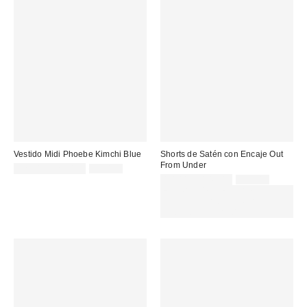
Vestido Midi Phoebe Kimchi Blue
Shorts de Satén con Encaje Out
From Under
Precio
Precio
22,00 € – 25,00 €
59,00 €
original:
rebajado:
Precio
Precio
10,00 € – 14,00 €
35,00 €
original:
rebajado:
EXTRA -30% REBAJAS
SELECCIONADAS : USA EL
CÓDIGO: EXTRA30