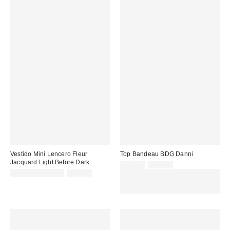
Vestido Mini Lencero Fleur
Top Bandeau BDG Danni
Jacquard Light Before Dark
Precio
Precio
10,00 €
20,00 €
original:
Precio
Precio
rebajado:
20,00 € – 32,00 €
69,00 €
EXTRA -30% REBAJAS
original:
rebajado:
SELECCIONADAS : USA EL
CÓDIGO: EXTRA30