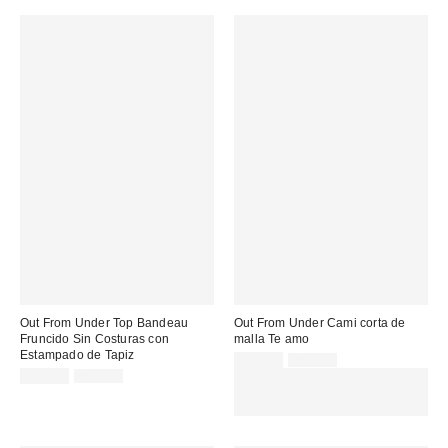
Out From Under Top Bandeau
Out From Under Cami corta de
Fruncido Sin Costuras con
malla Te amo
Estampado de Tapiz
Precio
Precio
14,00 €
29,00 €
original:
Precio
Precio
rebajado:
15,00 €
25,00 €
EXTRA -30% REBAJAS
original:
rebajado:
SELECCIONADAS : USA EL
CÓDIGO: EXTRA30