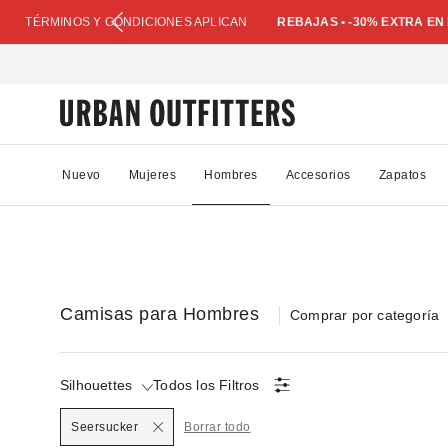
TÉRMINOS Y CONDICIONES APLICAN
REBAJAS • -30% EXTRA E
Nuevo
Mujeres
Hombres
Accesorios
Zapatos
Camisas para Hombres
Comprar por categoría
Silhouettes
Todos los Filtros
Seleccionado
Seersucker
Borrar todo