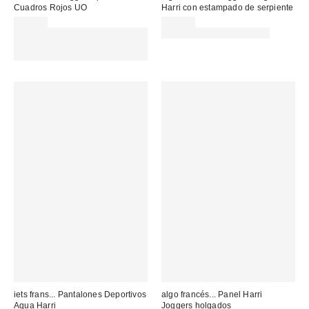
Cuadros Rojos UO
Harri con estampado de serpiente
45,00 €
69,00 €
Gasta 60€+ y llévate 15€
no elegible para descuento
MENOS. USA EL CÓDIGO:
REFRESH
iets frans... Pantalones Deportivos
algo francés... Panel Harri
Aqua Harri
Joggers holgados