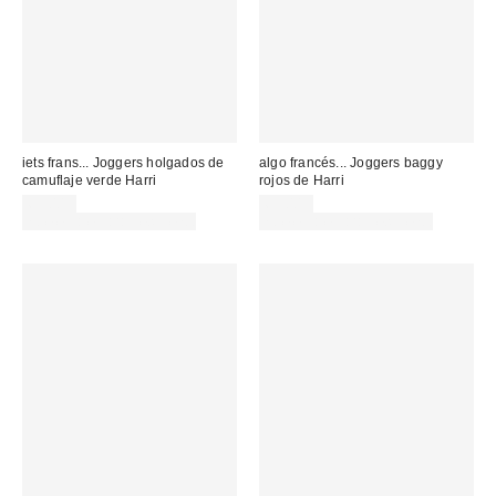
iets frans... Joggers holgados de
algo francés... Joggers baggy
camuflaje verde Harri
rojos de Harri
69,00 €
65,00 €
no elegible para descuento
no elegible para descuento