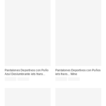
Pantalones Deportivos con Puño
Pantalones Deportivos con Puños
Azul Deslumbrante iets frans...
iets frans... Wine
Precio
Precio
Precio
Precio
25,00 €
55,00 €
25,00 €
55,00 €
original:
original:
rebajado:
rebajado: