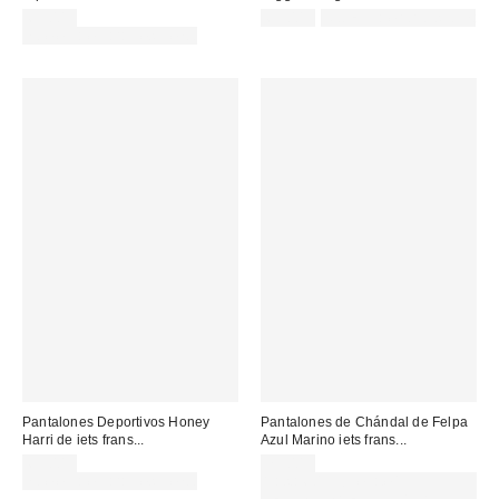
65,00 €
65,00 €
Not Eligible for Discount
no elegible para descuento
Pantalones Deportivos Honey
Pantalones de Chándal de Felpa
Harri de iets frans...
Azul Marino iets frans...
65,00 €
75,00 €
no elegible para descuento
Gasta 60€+ y llévate 15€
MENOS. USA EL CÓDIGO: