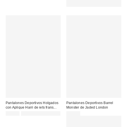
REFRESH
Pantalones Deportivos Holgados
Pantalones Deportivos Barrel
con Aplique Harri de iets frans...
Monster de Jaded London
69,00 €
Not Eligible for Discount
95,00 €
Gasta 60€+ y llévate 15€
MENOS. USA EL CÓDIGO:
REFRESH