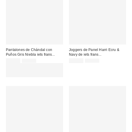
Pantalones de Chándal con
Joggers de Panel Harri Ecru &
Puños Gris Niebla iets frans...
Navy de iets frans...
Precio
Precio
Precio
Precio
25,00 €
55,00 €
45,00 €
65,00 €
original:
original:
rebajado:
rebajado:
EXTRA -30% REBAJAS
SELECCIONADAS : USA EL
CÓDIGO: EXTRA30