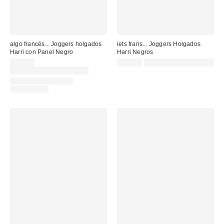
algo francés... Joggers holgados
iets frans... Joggers Holgados
Harri con Panel Negro
Harri Negros
65,00 €
65,00 €
Not Eligible for Discount
no elegible para descuento
ARTÍCULO A JUEGO
DISPONIBLE