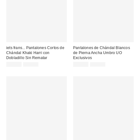
iets frans... Pantalones Cortos de
Pantalones de Chándal Blancos
Chándal Khaki Harri con
de Pierna Ancha Umbro UO
Dobladillo Sin Rematar
Exclusivos
Precio
Precio
Precio
Precio
22,00 €
11,00 €
29,00 €
85,00 €
original:
original:
rebajado:
rebajado: