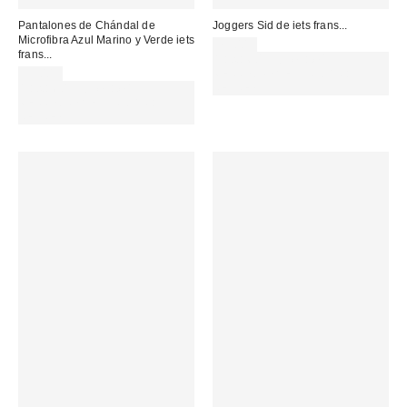
Pantalones de Chándal de
Joggers Sid de iets frans...
Microfibra Azul Marino y Verde iets
79,00 €
frans...
Gasta 60€+ y llévate 15€
59,00 €
MENOS. USA EL CÓDIGO:
Gasta 60€+ y llévate 15€
REFRESH
MENOS. USA EL CÓDIGO:
REFRESH