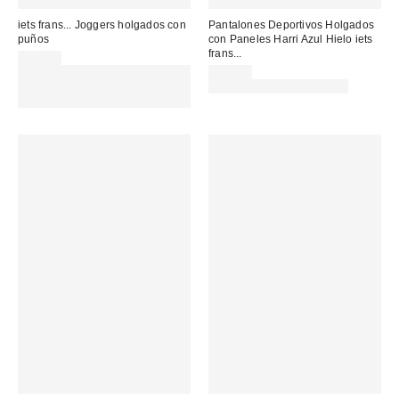
iets frans... Joggers holgados con
Pantalones Deportivos Holgados
puños
con Paneles Harri Azul Hielo iets
frans...
59,00 €
Gasta 60€+ y llévate 15€
65,00 €
MENOS. USA EL CÓDIGO:
no elegible para descuento
REFRESH