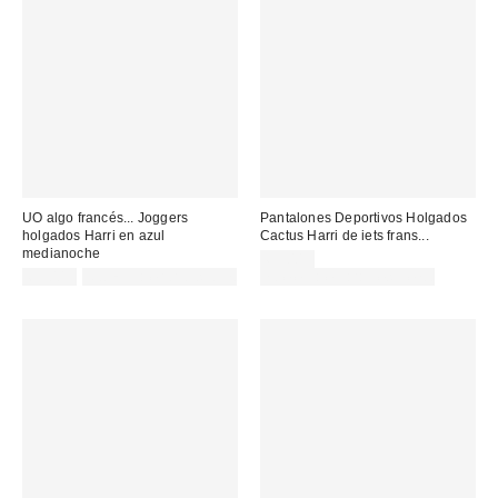
UO algo francés... Joggers
Pantalones Deportivos Holgados
holgados Harri en azul
Cactus Harri de iets frans...
medianoche
65,00 €
65,00 €
Not Eligible for Discount
no elegible para descuento