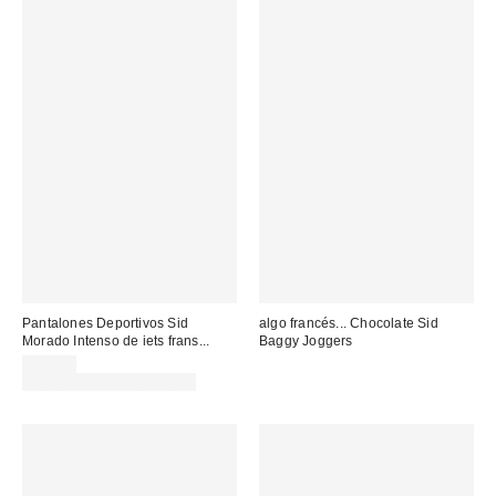
Pantalones Deportivos Sid
algo francés... Chocolate Sid
Morado Intenso de iets frans...
Baggy Joggers
79,00 €
no elegible para descuento