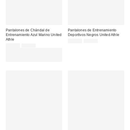
Pantalones de Chándal de
Pantalones de Entrenamiento
Entrenamiento Azul Marino United
Deportivos Negros United Athle
Athle
Precio
Precio
45,00 €
79,00 €
original:
Precio
Precio
rebajado:
35,00 €
79,00 €
original:
rebajado:
EXTRA -30% REBAJAS
SELECCIONADAS : USA EL
CÓDIGO: EXTRA30