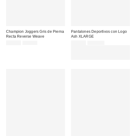
Champion Joggers Gris de Pierna
Pantalones Deportivos con Logo
Recta Reverse Weave
Ash XLARGE
Precio
Precio
Precio
Precio
45,00 €
80,00 €
69,00 €
121,00 €
original:
original:
rebajado:
rebajado:
EXTRA -30% REBAJAS
SELECCIONADAS : USA EL
CÓDIGO: EXTRA30