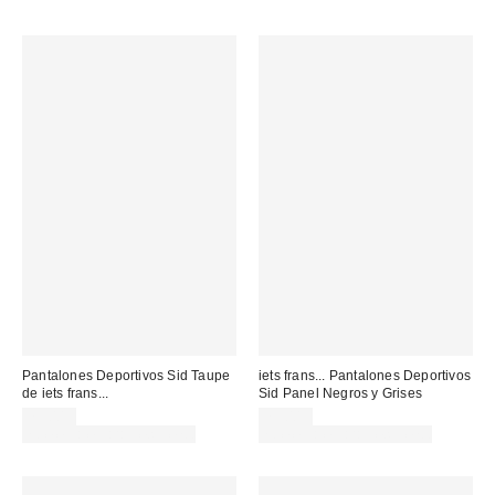
Pantalones Deportivos Sid Taupe
iets frans... Pantalones Deportivos
de iets frans...
Sid Panel Negros y Grises
79,00 €
79,00 €
no elegible para descuento
no elegible para descuento