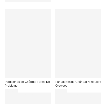
Pantalones de Chándal Forest No
Pantalones de Chándal Nike Light
Problemo
Orewood
189,00 €
84,99 €
Gasta 60€+ y llévate 15€
Gasta 60€+ y llévate 15€
MENOS. USA EL CÓDIGO:
MENOS. USA EL CÓDIGO:
REFRESH
REFRESH