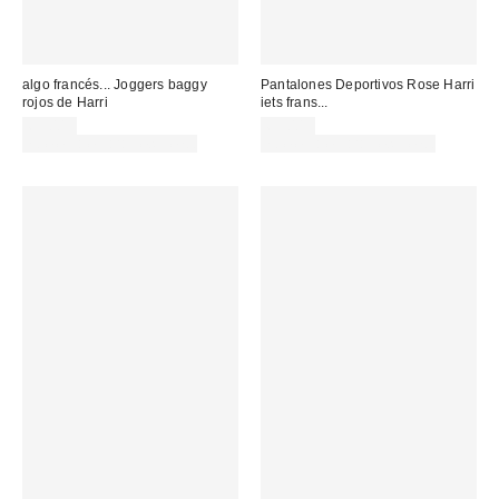
algo francés... Joggers baggy
Pantalones Deportivos Rose Harri
rojos de Harri
iets frans...
65,00 €
65,00 €
no elegible para descuento
no elegible para descuento