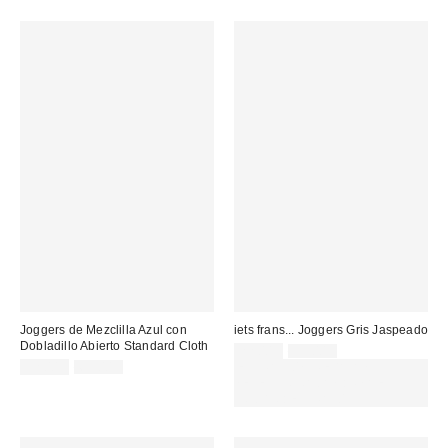
Joggers de Mezclilla Azul con
iets frans... Joggers Gris Jaspeado
Dobladillo Abierto Standard Cloth
Precio
Precio
22,00 €
55,00 €
original:
Precio
Precio
rebajado:
32,00 €
65,00 €
EXTRA -30% REBAJAS
original:
rebajado:
SELECCIONADAS : USA EL
CÓDIGO: EXTRA30