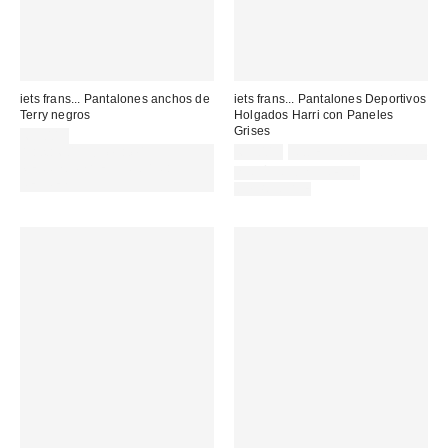
iets frans... Pantalones anchos de
iets frans... Pantalones Deportivos
Terry negros
Holgados Harri con Paneles
Grises
69,00 €
Gasta 60€+ y llévate 15€
65,00 €
Not Eligible for Discount
MENOS. USA EL CÓDIGO:
ARTÍCULO A JUEGO
REFRESH
DISPONIBLE