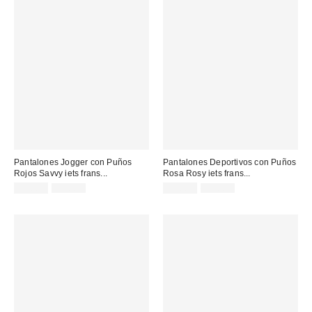
Pantalones Jogger con Puños
Pantalones Deportivos con Puños
Rojos Savvy iets frans...
Rosa Rosy iets frans...
Precio
Precio
Precio
Precio
25,00 €
55,00 €
25,00 €
55,00 €
original:
original:
rebajado:
rebajado: