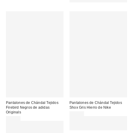
Pantalones de Chándal Tejidos
Pantalones de Chándal Tejidos
Firebird Negros de adidas
Shox Gris Hierro de Nike
Originals
89,99 €
70,00 €
Gasta 60€+ y llévate 15€
Gasta 60€+ y llévate 15€
MENOS. USA EL CÓDIGO:
MENOS. USA EL CÓDIGO:
REFRESH
REFRESH