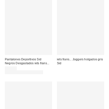
Pantalones Deportivos Sid
iets frans... Joggers holgados gris
Negros Desgastados iets frans...
Sid
79,00 €
no elegible para descuento