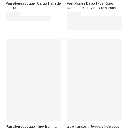
Pantalones Jogger Cargo Harri de
Pantalones Deportivos Rojos
iets frans...
Retro de Malla Airtex iets frans...
69,00 €
59,00 €
no elegible para descuento
Gasta 60€+ y llévate 15€
MENOS. USA EL CÓDIGO:
REFRESH
Pantalones Jogger Tipo Barril a
algo francés... Joggers holgados