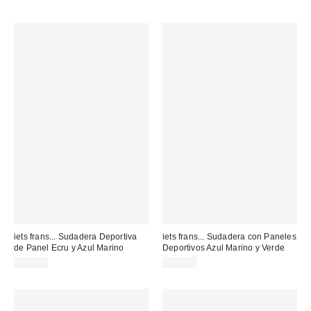
iets frans... Sudadera Deportiva
iets frans... Sudadera con Paneles
de Panel Ecru y Azul Marino
Deportivos Azul Marino y Verde
65,00 €
65,00 €