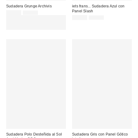
Sudadera Grunge Archivis
iets frans... Sudadera Azul con
Panel Slash
Precio
Precio
32,00 €
69,00 €
original:
rebajado:
Precio
Precio
EXTRA -30% REBAJAS
25,00 €
65,00 €
original:
rebajado:
SELECCIONADAS : USA EL
CÓDIGO: EXTRA30
Sudadera Polo Desteñida al Sol
Sudadera Gris con Panel Gótico