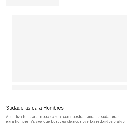
Sudaderas para Hombres
Actualiza tu guardarropa casual con nuestra gama de sudaderas
para hombre. Ya sea que busques clásicos cuellos redondos o algo
sobredimensionado para acurrucarte, tenemos el ajuste perfecto.
Piensa en la comodidad definitiva con un toque de estilo listo para