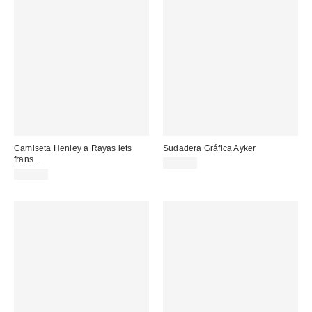
Camiseta Henley a Rayas iets
Sudadera Gráfica Ayker
frans...
65,00 €
69,00 €