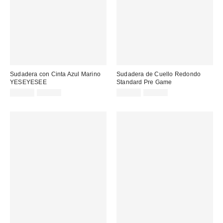
Sudadera con Cinta Azul Marino
Sudadera de Cuello Redondo
YESEYESEE
Standard Pre Game
Precio
Precio
Precio
Precio
55,00 €
95,00 €
29,00 €
59,00 €
original:
original:
rebajado:
rebajado: