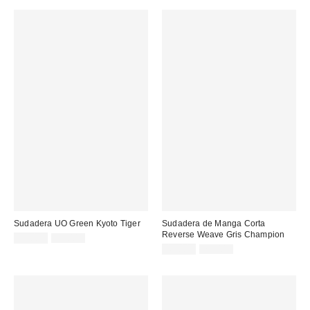
Sudadera UO Green Kyoto Tiger
Sudadera de Manga Corta
Reverse Weave Gris Champion
Precio
Precio
22,00 €
59,00 €
original:
rebajado:
Precio
Precio
45,00 €
75,00 €
original:
rebajado: