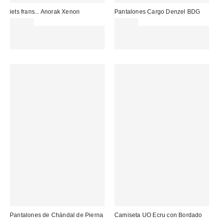
iets frans... Anorak Xenon
Pantalones Cargo Denzel BDG
85,00 €
95,00 €
Gasta 60€+ y llévate 15€
Gasta 60€+ y llévate 15€
MENOS. USA EL CÓDIGO:
MENOS. USA EL CÓDIGO:
REFRESH
REFRESH
Pantalones de Chándal de Pierna
Camiseta UO Ecru con Bordado