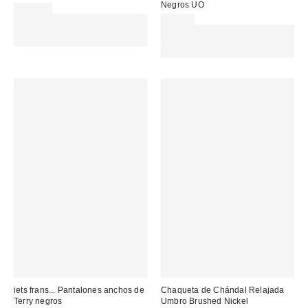
Negros UO
119,00 €
Gasta 60€+ y llévate 15€
59,00 €
MENOS. USA EL CÓDIGO:
Gasta 60€+ y llévate 15€
REFRESH
MENOS. USA EL CÓDIGO:
REFRESH
iets frans... Pantalones anchos de
Chaqueta de Chándal Relajada
Terry negros
Umbro Brushed Nickel