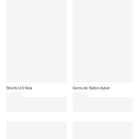
Shorts UO Noa
Gorra de Nylon Ayker
69,00 €
32,00 €
Gasta 60€+ y llévate 15€
Gasta 60€+ y llévate 15€
MENOS. USA EL CÓDIGO:
MENOS. USA EL CÓDIGO:
REFRESH
REFRESH