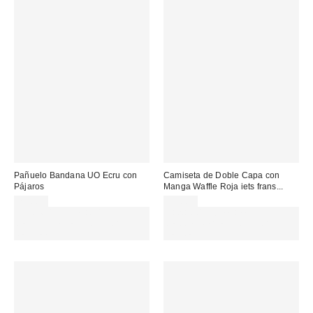
Pañuelo Bandana UO Ecru con
Camiseta de Doble Capa con
Pájaros
Manga Waffle Roja iets frans...
22,00 €
55,00 €
Gasta 60€+ y llévate 15€
Gasta 60€+ y llévate 15€
MENOS. USA EL CÓDIGO:
MENOS. USA EL CÓDIGO:
REFRESH
REFRESH