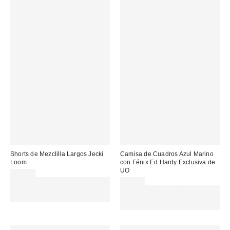
Shorts de Mezclilla Largos Jecki
Camisa de Cuadros Azul Marino
Loom
con Fénix Ed Hardy Exclusiva de
UO
69,00 €
Gasta 60€+ y llévate 15€
75,00 €
MENOS. USA EL CÓDIGO:
Gasta 60€+ y llévate 15€
REFRESH
MENOS. USA EL CÓDIGO:
REFRESH