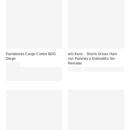
Pantalones Cargo Cortos BDG
iets frans... Shorts Grises Harri
Diego
con Paneles y Dobladillo Sin
Rematar
69,00 €
Gasta 60€+ y llévate 15€
55,00 €
Not Eligible for Discount
MENOS. USA EL CÓDIGO:
REFRESH