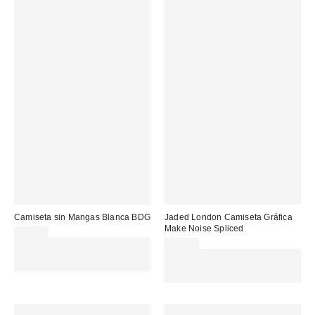
Camiseta sin Mangas Blanca BDG
Jaded London Camiseta Gráfica
Make Noise Spliced
19,00 €
Gasta 60€+ y llévate 15€
55,00 €
MENOS. USA EL CÓDIGO:
Gasta 60€+ y llévate 15€
REFRESH
MENOS. USA EL CÓDIGO:
REFRESH