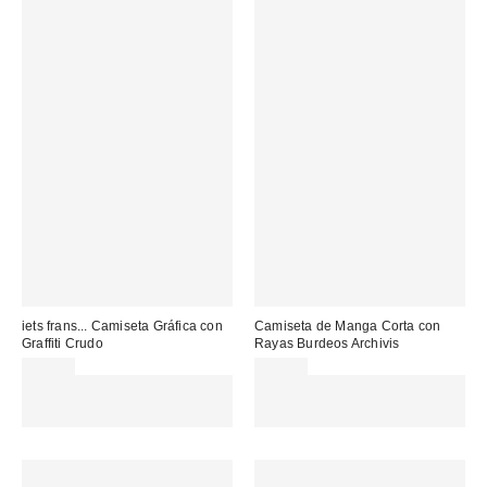
iets frans... Camiseta Gráfica con
Camiseta de Manga Corta con
Graffiti Crudo
Rayas Burdeos Archivis
39,00 €
45,00 €
Gasta 60€+ y llévate 15€
Gasta 60€+ y llévate 15€
MENOS. USA EL CÓDIGO:
MENOS. USA EL CÓDIGO:
REFRESH
REFRESH