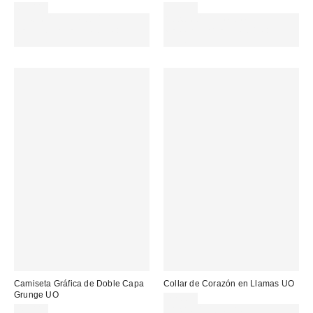
69,00 €
99,00 €
Gasta 60€+ y llévate 15€
Gasta 60€+ y llévate 15€
MENOS. USA EL CÓDIGO:
MENOS. USA EL CÓDIGO:
REFRESH
REFRESH
Camiseta Gráfica de Doble Capa
Collar de Corazón en Llamas UO
Grunge UO
22,00 €
49,00 €
Gasta 60€+ y llévate 15€