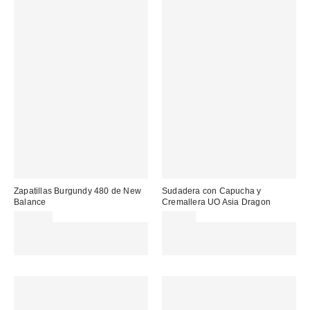
Zapatillas Burgundy 480 de New
Sudadera con Capucha y
Balance
Cremallera UO Asia Dragon
119,00 €
75,00 €
Gasta 60€+ y llévate 15€
Gasta 60€+ y llévate 15€
MENOS. USA EL CÓDIGO:
MENOS. USA EL CÓDIGO:
REFRESH
REFRESH