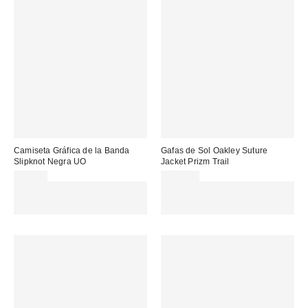
Camiseta Gráfica de la Banda
Gafas de Sol Oakley Suture
Slipknot Negra UO
Jacket Prizm Trail
45,00 €
178,00 €
Gasta 60€+ y llévate 15€
Gasta 60€+ y llévate 15€
MENOS. USA EL CÓDIGO:
MENOS. USA EL CÓDIGO:
REFRESH
REFRESH