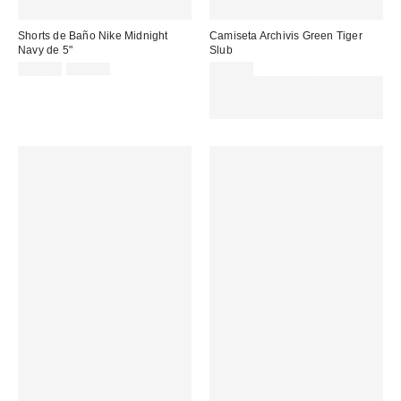
Shorts de Baño Nike Midnight
Camiseta Archivis Green Tiger
Navy de 5"
Slub
Precio
Precio
25,00 €
31,00 €
55,00 €
original:
rebajado:
Gasta 60€+ y llévate 15€
MENOS. USA EL CÓDIGO:
REFRESH