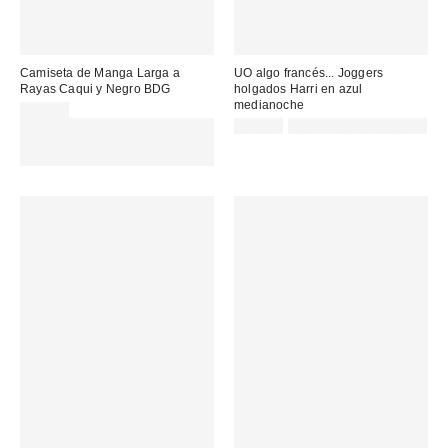
Camiseta de Manga Larga a
UO algo francés... Joggers
Rayas Caqui y Negro BDG
holgados Harri en azul
medianoche
45,00 €
Gasta 60€+ y llévate 15€
65,00 €
Not Eligible for Discount
MENOS. USA EL CÓDIGO:
REFRESH