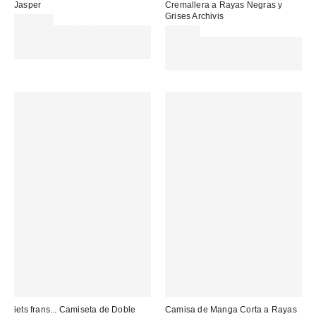
Jasper
Cremallera a Rayas Negras y
Grises Archivis
155,00 €
Gasta 60€+ y llévate 15€
75,00 €
MENOS. USA EL CÓDIGO:
Gasta 60€+ y llévate 15€
REFRESH
MENOS. USA EL CÓDIGO:
REFRESH
iets frans... Camiseta de Doble
Camisa de Manga Corta a Rayas