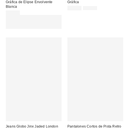
Gráfica de Elipse Envolvente
Gráfica
Blanca
Precio
Precio
22,00 €
35,00 €
original:
rebajado:
40,00 €
Gasta 60€+ y llévate 15€
MENOS. USA EL CÓDIGO:
REFRESH
Jeans Globo Jinx Jaded London
Pantalones Cortos de Pista Retro