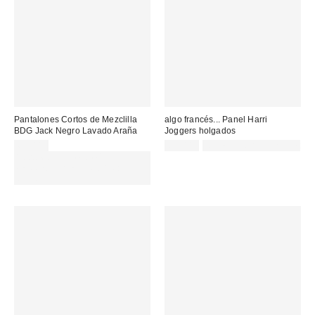
Pantalones Cortos de Mezclilla
algo francés... Panel Harri
BDG Jack Negro Lavado Araña
Joggers holgados
69,00 €
65,00 €
Not Eligible for Discount
Gasta 60€+ y llévate 15€
MENOS. USA EL CÓDIGO:
REFRESH