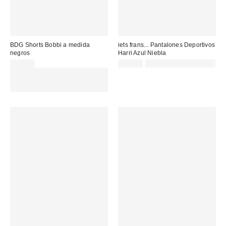
BDG Shorts Bobbi a medida
iets frans... Pantalones Deportivos
negros
Harri Azul Niebla
59,00 €
65,00 €
Not Eligible for Discount
Gasta 60€+ y llévate 15€
MENOS. USA EL CÓDIGO:
REFRESH