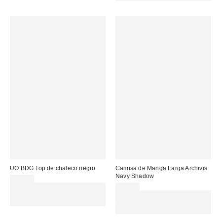
UO BDG Top de chaleco negro
Camisa de Manga Larga Archivis
Navy Shadow
19,00 €
Gasta 60€+ y llévate 15€
59,00 €
MENOS. USA EL CÓDIGO:
Gasta 60€+ y llévate 15€
REFRESH
MENOS. USA EL CÓDIGO:
REFRESH