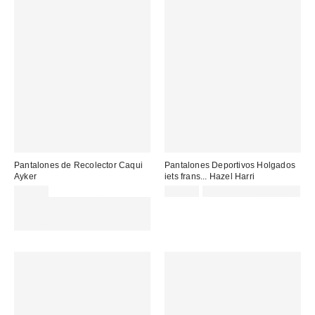
Pantalones de Recolector Caqui
Pantalones Deportivos Holgados
Ayker
iets frans... Hazel Harri
75,00 €
65,00 €
Not Eligible for Discount
Gasta 60€+ y llévate 15€
MENOS. USA EL CÓDIGO:
REFRESH