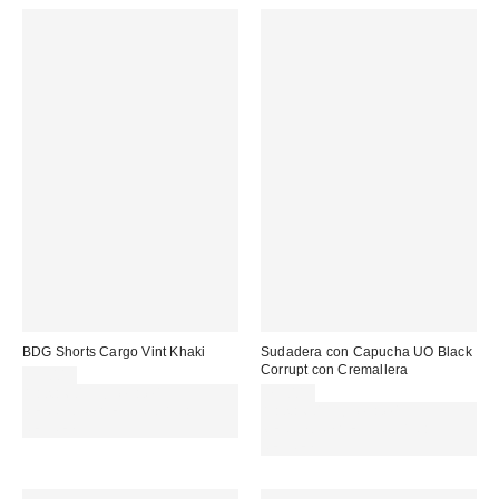
BDG Shorts Cargo Vint Khaki
Sudadera con Capucha UO Black
Corrupt con Cremallera
59,00 €
Gasta 60€+ y llévate 15€
75,00 €
MENOS. USA EL CÓDIGO:
Gasta 60€+ y llévate 15€
REFRESH
MENOS. USA EL CÓDIGO:
REFRESH