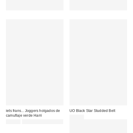
MENOS. USA EL CÓDIGO:
MENOS. USA EL CÓDIGO:
REFRESH
REFRESH
iets frans... Joggers holgados de
UO Black Star Studded Belt
camuflaje verde Harri
29,00 €
69,00 €
Not Eligible for Discount
Gasta 60€+ y llévate 15€
MENOS. USA EL CÓDIGO:
REFRESH