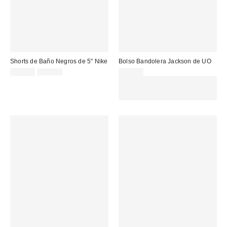
Shorts de Baño Negros de 5" Nike
Bolso Bandolera Jackson de UO
Precio
Precio
25,00 €
31,00 €
39,00 €
original:
rebajado:
Gasta 60€+ y llévate 15€
MENOS. USA EL CÓDIGO:
REFRESH