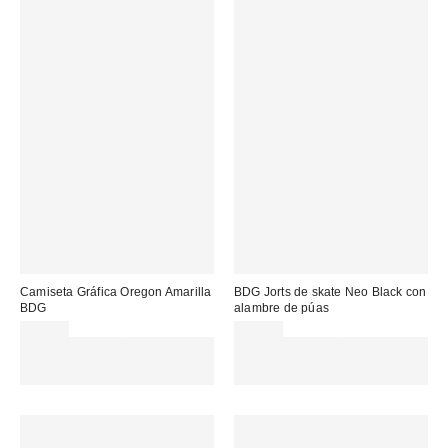
Camiseta Gráfica Oregon Amarilla
BDG Jorts de skate Neo Black con
BDG
alambre de púas
45,00 €
69,00 €
Gasta 60€+ y llévate 15€
Gasta 60€+ y llévate 15€
MENOS. USA EL CÓDIGO:
MENOS. USA EL CÓDIGO:
REFRESH
REFRESH