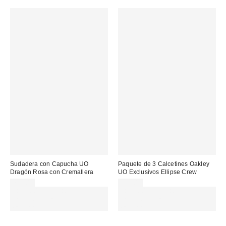
Sudadera con Capucha UO
Paquete de 3 Calcetines Oakley
Dragón Rosa con Cremallera
UO Exclusivos Ellipse Crew
75,00 €
20,00 €
Gasta 60€+ y llévate 15€
Gasta 60€+ y llévate 15€
MENOS. USA EL CÓDIGO:
MENOS. USA EL CÓDIGO:
REFRESH
REFRESH