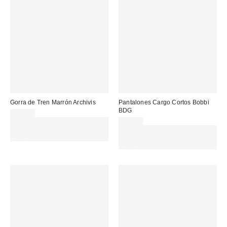
Gorra de Tren Marrón Archivis
Pantalones Cargo Cortos Bobbi
BDG
32,00 €
Gasta 60€+ y llévate 15€
75,00 €
MENOS. USA EL CÓDIGO:
Gasta 60€+ y llévate 15€
REFRESH
MENOS. USA EL CÓDIGO:
REFRESH