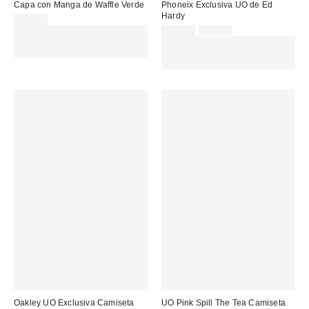
Capa con Manga de Waffle Verde
Phoneix Exclusiva UO de Ed
Hardy
55,00 €
Precio
Precio
Gasta 60€+ y llévate 15€
59,00 €
75,00 €
original:
rebajado:
MENOS. USA EL CÓDIGO:
EXTRA -30% REBAJAS
REFRESH
SELECCIONADAS : USA EL
CÓDIGO: EXTRA30
Oakley UO Exclusiva Camiseta
UO Pink Spill The Tea Camiseta