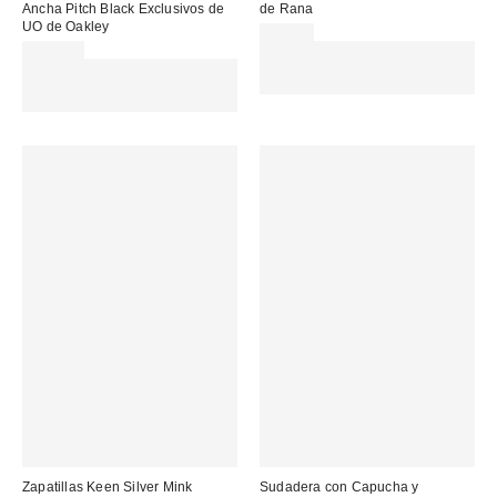
Ancha Pitch Black Exclusivos de
de Rana
UO de Oakley
35,00 €
110,00 €
Gasta 60€+ y llévate 15€
Gasta 60€+ y llévate 15€
MENOS. USA EL CÓDIGO:
MENOS. USA EL CÓDIGO:
REFRESH
REFRESH
Zapatillas Keen Silver Mink
Sudadera con Capucha y