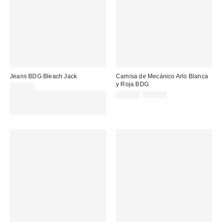
Jeans BDG Bleach Jack
Camisa de Mecánico Arlo Blanca
y Roja BDG
69,00 €
Precio
Precio
Gasta 60€+ y llévate 15€
39,00 €
59,00 €
original:
rebajado:
MENOS. USA EL CÓDIGO:
REFRESH