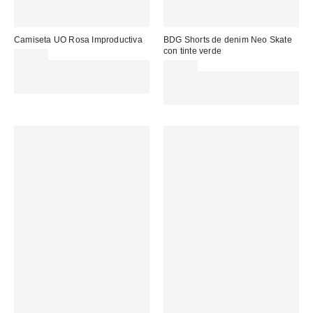
Camiseta UO Rosa Improductiva
BDG Shorts de denim Neo Skate
con tinte verde
35,00 €
Gasta 60€+ y llévate 15€
65,00 €
MENOS. USA EL CÓDIGO:
Gasta 60€+ y llévate 15€
REFRESH
MENOS. USA EL CÓDIGO:
REFRESH