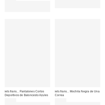
Gasta 60€+ y llévate 15€
MENOS. USA EL CÓDIGO:
MENOS. USA EL CÓDIGO:
REFRESH
REFRESH
iets frans... Pantalones Cortos
iets frans... Mochila Negra de Una
Deportivos de Baloncesto Azules
Correa
49,00 €
49,00 €
Gasta 60€+ y llévate 15€
Gasta 60€+ y llévate 15€