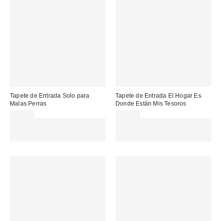
Tapete de Entrada Solo para
Tapete de Entrada El Hogar Es
Malas Perras
Donde Están Mis Tesoros
29,00 €
29,00 €
Gasta 60€+ y llévate 15€
Gasta 60€+ y llévate 15€
MENOS. USA EL CÓDIGO:
MENOS. USA EL CÓDIGO:
REFRESH
REFRESH