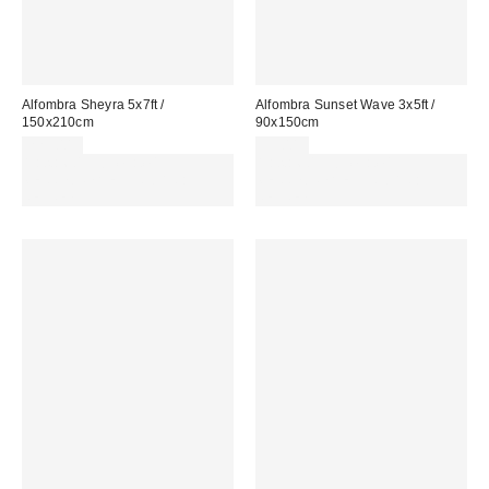
Alfombra Sheyra 5x7ft /
Alfombra Sunset Wave 3x5ft /
150x210cm
90x150cm
229,00 €
99,00 €
Gasta 60€+ y llévate 15€
Gasta 60€+ y llévate 15€
MENOS. USA EL CÓDIGO:
MENOS. USA EL CÓDIGO:
REFRESH
REFRESH