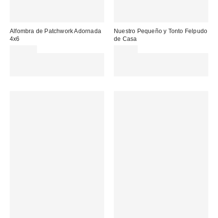
Alfombra de Patchwork Adornada
Nuestro Pequeño y Tonto Felpudo
4x6
de Casa
155,00 €
25,00 €
Gasta 60€+ y llévate 15€
Gasta 60€+ y llévate 15€
MENOS. USA EL CÓDIGO:
MENOS. USA EL CÓDIGO:
REFRESH
REFRESH