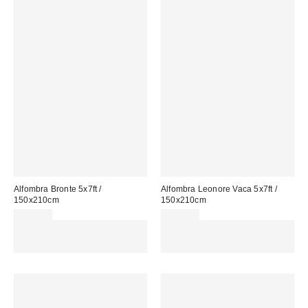
Alfombra Bronte 5x7ft /
Alfombra Leonore Vaca 5x7ft /
150x210cm
150x210cm
179,00 €
229,00 €
Gasta 60€+ y llévate 15€
Gasta 60€+ y llévate 15€
MENOS. USA EL CÓDIGO:
MENOS. USA EL CÓDIGO:
REFRESH
REFRESH