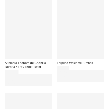
Alfombra Leonore de Chenilla
Felpudo Welcome B*tches
Dorada 5x7ft / 150x210cm
29,00 €
229,00 €
Gasta 60€+ y llévate 15€
Gasta 60€+ y llévate 15€
MENOS. USA EL CÓDIGO:
MENOS. USA EL CÓDIGO:
REFRESH
REFRESH