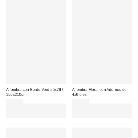
Alfombra con Borde Verde 5x7ft /
Alfombra Floral con Adornos de
150x210cm
4x6 pies
159,00 €
155,00 €
Gasta 60€+ y llévate 15€
Gasta 60€+ y llévate 15€
MENOS. USA EL CÓDIGO:
MENOS. USA EL CÓDIGO:
REFRESH
REFRESH