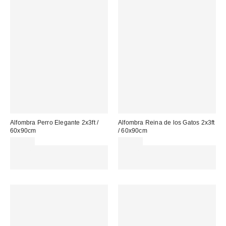
Alfombra Perro Elegante 2x3ft /
Alfombra Reina de los Gatos 2x3ft
60x90cm
/ 60x90cm
35,00 €
35,00 €
Gasta 60€+ y llévate 15€
Gasta 60€+ y llévate 15€
MENOS. USA EL CÓDIGO:
MENOS. USA EL CÓDIGO:
REFRESH
REFRESH