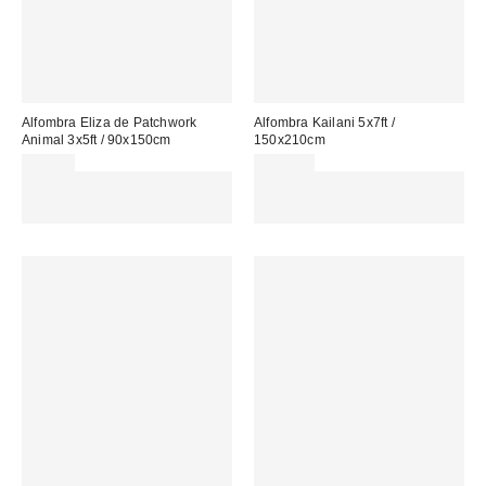
Alfombra Eliza de Patchwork
Alfombra Kailani 5x7ft /
Animal 3x5ft / 90x150cm
150x210cm
99,00 €
229,00 €
Gasta 60€+ y llévate 15€
Gasta 60€+ y llévate 15€
MENOS. USA EL CÓDIGO:
MENOS. USA EL CÓDIGO:
REFRESH
REFRESH