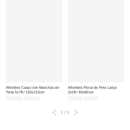
Alfombra Caqui con Manchas de
Alfombra Floral de Pelo Largo
Tinta 5x7ft / 150x210cm
2x3ft / 60x90cm
Precio
Precio
Precio
Precio
135,00 €
229,00 €
29,00 €
49,00 €
original:
original:
rebajado:
rebajado:
1
1