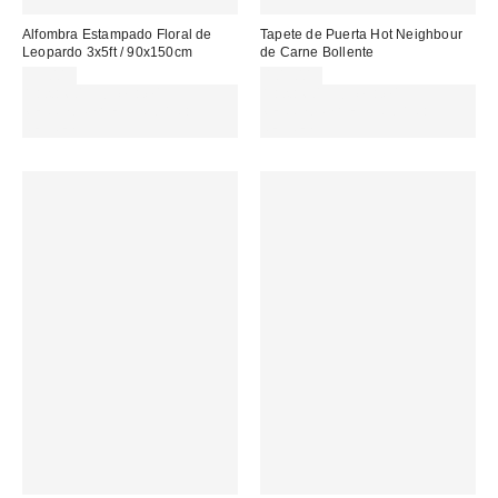
Alfombra Estampado Floral de
Tapete de Puerta Hot Neighbour
Leopardo 3x5ft / 90x150cm
de Carne Bollente
99,00 €
109,00 €
Gasta 60€+ y llévate 15€
Gasta 60€+ y llévate 15€
MENOS. USA EL CÓDIGO:
MENOS. USA EL CÓDIGO:
REFRESH
REFRESH