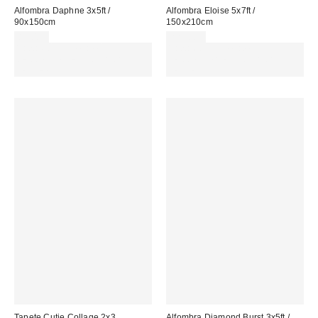
Alfombra Daphne 3x5ft /
Alfombra Eloise 5x7ft /
90x150cm
150x210cm
85,00 €
229,00 €
Gasta 60€+ y llévate 15€
Gasta 60€+ y llévate 15€
MENOS. USA EL CÓDIGO:
MENOS. USA EL CÓDIGO:
REFRESH
REFRESH
Tapete Cutie Collage 2x3
Alfombra Diamond Burst 3x5ft /