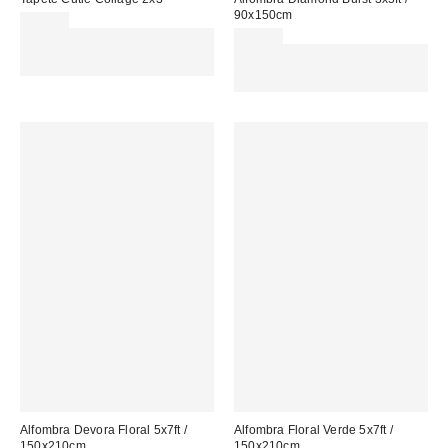
90x150cm
35,00 €
Gasta 60€+ y llévate 15€
99,00 €
MENOS. USA EL CÓDIGO:
Gasta 60€+ y llévate 15€
REFRESH
MENOS. USA EL CÓDIGO:
REFRESH
Alfombra Devora Floral 5x7ft /
Alfombra Floral Verde 5x7ft /
150x210cm
150x210cm