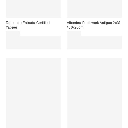
Tapete de Entrada Certified
Alfombra Patchwork Antiguo 2x3ft
Yapper
/ 60x90cm
25,00 €
49,00 €
Gasta 60€+ y llévate 15€
Gasta 60€+ y llévate 15€
MENOS. USA EL CÓDIGO:
MENOS. USA EL CÓDIGO:
REFRESH
REFRESH