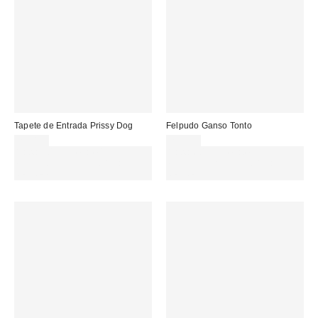
Tapete de Entrada Prissy Dog
Felpudo Ganso Tonto
25,00 €
25,00 €
Gasta 60€+ y llévate 15€
Gasta 60€+ y llévate 15€
MENOS. USA EL CÓDIGO:
MENOS. USA EL CÓDIGO:
REFRESH
REFRESH