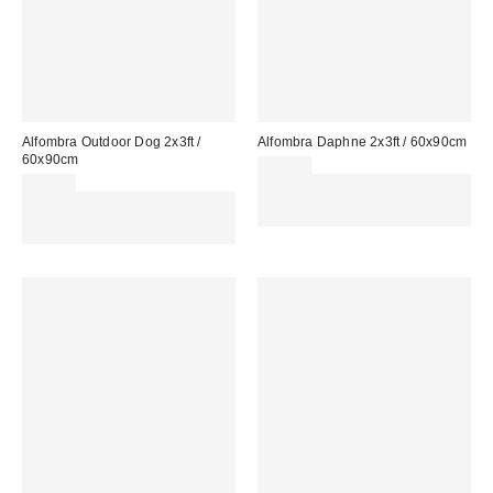
Alfombra Outdoor Dog 2x3ft /
Alfombra Daphne 2x3ft / 60x90cm
60x90cm
35,00 €
35,00 €
Gasta 60€+ y llévate 15€
Gasta 60€+ y llévate 15€
MENOS. USA EL CÓDIGO:
MENOS. USA EL CÓDIGO:
REFRESH
REFRESH