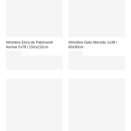
Alfombra Eliza de Patchwork
Alfombra Gato Atrevido 2x3ft /
Animal 5x7ft / 150x210cm
60x90cm
229,00 €
35,00 €
Gasta 60€+ y llévate 15€
Gasta 60€+ y llévate 15€
MENOS. USA EL CÓDIGO:
MENOS. USA EL CÓDIGO:
REFRESH
REFRESH