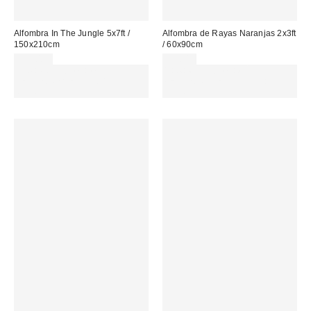
Alfombra In The Jungle 5x7ft /
Alfombra de Rayas Naranjas 2x3ft
150x210cm
/ 60x90cm
229,00 €
32,00 €
Gasta 60€+ y llévate 15€
Gasta 60€+ y llévate 15€
MENOS. USA EL CÓDIGO:
MENOS. USA EL CÓDIGO:
REFRESH
REFRESH