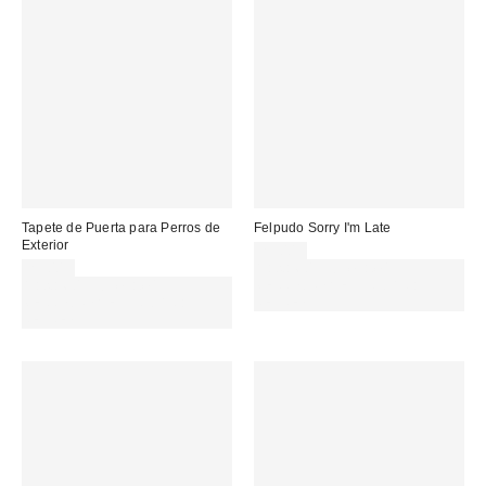
Tapete de Puerta para Perros de
Felpudo Sorry I'm Late
Exterior
29,00 €
25,00 €
Gasta 60€+ y llévate 15€
Gasta 60€+ y llévate 15€
MENOS. USA EL CÓDIGO:
MENOS. USA EL CÓDIGO:
REFRESH
REFRESH