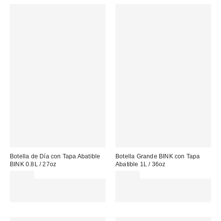
Botella de Día con Tapa Abatible
Botella Grande BINK con Tapa
BINK 0.8L / 27oz
Abatible 1L / 36oz
45,00 €
49,00 €
Gasta 60€+ y llévate 15€
Gasta 60€+ y llévate 15€
MENOS. USA EL CÓDIGO:
MENOS. USA EL CÓDIGO:
REFRESH
REFRESH