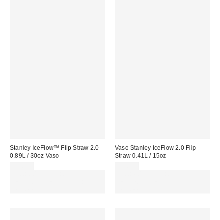
Stanley IceFlow™ Flip Straw 2.0
Vaso Stanley IceFlow 2.0 Flip
0.89L / 30oz Vaso
Straw 0.41L / 15oz
55,00 €
39,00 €
Gasta 60€+ y llévate 15€
Gasta 60€+ y llévate 15€
MENOS. USA EL CÓDIGO:
MENOS. USA EL CÓDIGO:
REFRESH
REFRESH