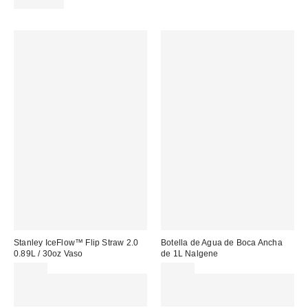
REUSABLE
Stanley IceFlow™ Flip Straw 2.0
Botella de Agua de Boca Ancha
0.89L / 30oz Vaso
de 1L Nalgene
55,00 €
22,00 €
Gasta 60€+ y llévate 15€
Gasta 60€+ y llévate 15€
MENOS. USA EL CÓDIGO:
MENOS. USA EL CÓDIGO:
REFRESH
REFRESH