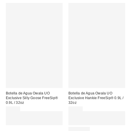
Botella de Agua Owala UO
Botella de Agua Owala UO
Exclusive Silly Goose FreeSip®
Exclusive Hankie FreeSip® 0.9L /
0.9L / 32oz
32oz
55,00 €
55,00 €
Gasta 60€+ y llévate 15€
Gasta 60€+ y llévate 15€
MENOS. USA EL CÓDIGO:
MENOS. USA EL CÓDIGO:
REFRESH
REFRESH
REUSABLE