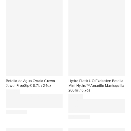
Botella de Agua Owala Crown
Hydro Flask UO Exclusive Botella
Jewel FreeSip® 0.7L / 24oz
Mini Hydro™ Amarillo Mantequilla
200ml / 6.7oz
39,00 €
Gasta 60€+ y llévate 15€
23,00 €
MENOS. USA EL CÓDIGO:
Gasta 60€+ y llévate 15€
REFRESH
MENOS. USA EL CÓDIGO:
REFRESH
REUSABLE
REUSABLE