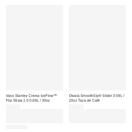
Vaso Stanley Crema IceFlow™
Owala SmoothSip® Slider 0.59L /
Flip Straw 2.0 0.89L / 30oz
20oz Taza de Café
55,00 €
39,00 €
Gasta 60€+ y llévate 15€
Gasta 60€+ y llévate 15€
MENOS. USA EL CÓDIGO:
MENOS. USA EL CÓDIGO:
REFRESH
REFRESH
REUSABLE