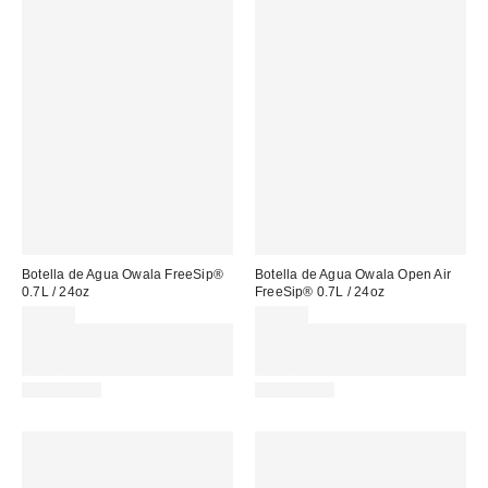
Botella de Agua Owala FreeSip®
Botella de Agua Owala Open Air
0.7L / 24oz
FreeSip® 0.7L / 24oz
39,00 €
39,00 €
Gasta 60€+ y llévate 15€
Gasta 60€+ y llévate 15€
MENOS. USA EL CÓDIGO:
MENOS. USA EL CÓDIGO:
REFRESH
REFRESH
REUSABLE
REUSABLE