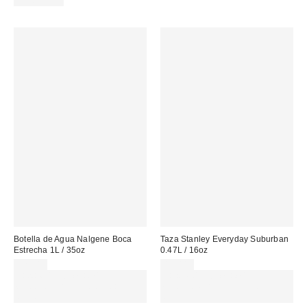
REUSABLE
Botella de Agua Nalgene Boca
Taza Stanley Everyday Suburban
Estrecha 1L / 35oz
0.47L / 16oz
22,00 €
45,00 €
Gasta 60€+ y llévate 15€
Gasta 60€+ y llévate 15€
MENOS. USA EL CÓDIGO:
MENOS. USA EL CÓDIGO:
REFRESH
REFRESH