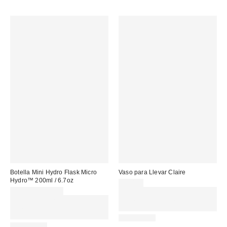
Botella Mini Hydro Flask Micro
Vaso para Llevar Claire
Hydro™ 200ml / 6.7oz
15,00 €
19,50 € – 19,95 €
Gasta 60€+ y llévate 15€
Gasta 60€+ y llévate 15€
MENOS. USA EL CÓDIGO:
MENOS. USA EL CÓDIGO:
REFRESH
REFRESH
REUSABLE
REUSABLE