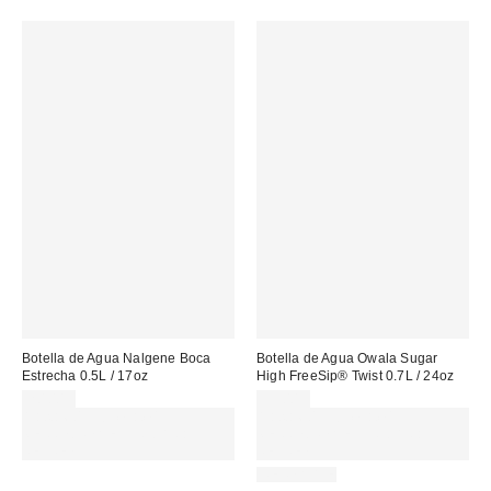
Botella de Agua Nalgene Boca
Botella de Agua Owala Sugar
Estrecha 0.5L / 17oz
High FreeSip® Twist 0.7L / 24oz
20,00 €
39,00 €
Gasta 60€+ y llévate 15€
Gasta 60€+ y llévate 15€
MENOS. USA EL CÓDIGO:
MENOS. USA EL CÓDIGO:
REFRESH
REFRESH
REUSABLE