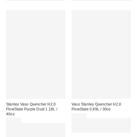
Stanley Vaso Quencher H2.0
Vaso Stanley Quencher H2.0
FlowState Purple Dust 1.18L /
FlowState 0.89L / 30oz
40oz
55,00 €
65,00 €
Gasta 60€+ y llévate 15€
Gasta 60€+ y llévate 15€
MENOS. USA EL CÓDIGO:
MENOS. USA EL CÓDIGO:
REFRESH
REFRESH