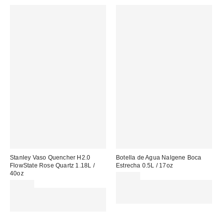
Stanley Vaso Quencher H2.0
Botella de Agua Nalgene Boca
FlowState Rose Quartz 1.18L /
Estrecha 0.5L / 17oz
40oz
20,00 €
65,00 €
Gasta 60€+ y llévate 15€
Gasta 60€+ y llévate 15€
MENOS. USA EL CÓDIGO:
MENOS. USA EL CÓDIGO:
REFRESH
REFRESH