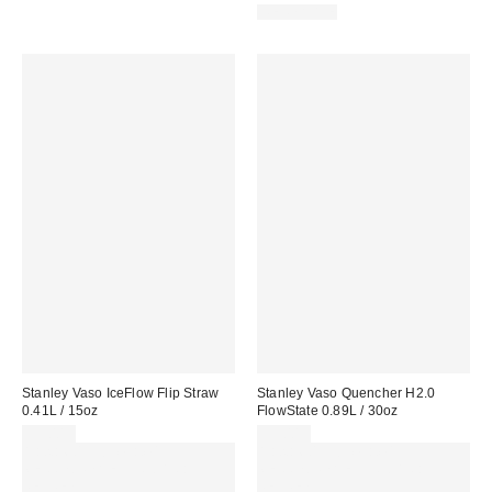
REUSABLE
Stanley Vaso IceFlow Flip Straw
Stanley Vaso Quencher H2.0
0.41L / 15oz
FlowState 0.89L / 30oz
39,00 €
55,00 €
Gasta 60€+ y llévate 15€
Gasta 60€+ y llévate 15€
MENOS. USA EL CÓDIGO:
MENOS. USA EL CÓDIGO:
REFRESH
REFRESH