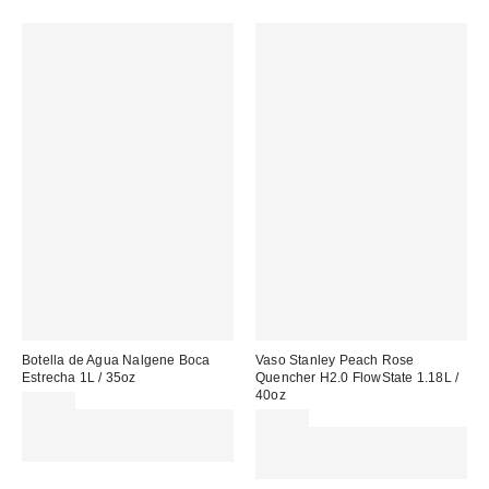
Botella de Agua Nalgene Boca
Vaso Stanley Peach Rose
Estrecha 1L / 35oz
Quencher H2.0 FlowState 1.18L /
40oz
22,00 €
Gasta 60€+ y llévate 15€
65,00 €
MENOS. USA EL CÓDIGO:
Gasta 60€+ y llévate 15€
REFRESH
MENOS. USA EL CÓDIGO:
REFRESH