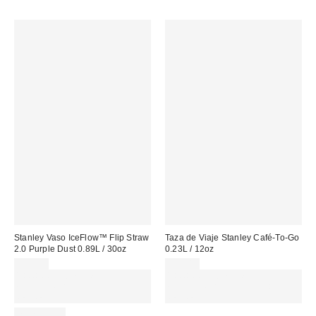
Stanley Vaso IceFlow™ Flip Straw
Taza de Viaje Stanley Café-To-Go
2.0 Purple Dust 0.89L / 30oz
0.23L / 12oz
55,00 €
39,00 €
Gasta 60€+ y llévate 15€
Gasta 60€+ y llévate 15€
MENOS. USA EL CÓDIGO:
MENOS. USA EL CÓDIGO:
REFRESH
REFRESH
REUSABLE