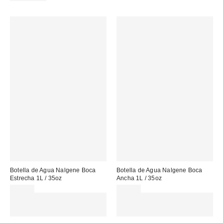
Botella de Agua Nalgene Boca
Botella de Agua Nalgene Boca
Estrecha 1L / 35oz
Ancha 1L / 35oz
22,00 €
22,00 €
Gasta 60€+ y llévate 15€
Gasta 60€+ y llévate 15€
MENOS. USA EL CÓDIGO:
MENOS. USA EL CÓDIGO:
REFRESH
REFRESH