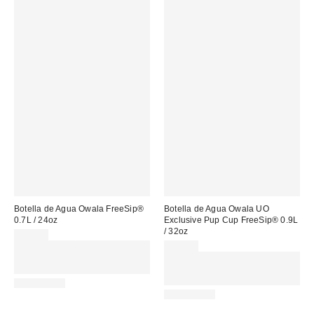
Botella de Agua Owala FreeSip®
Botella de Agua Owala UO
0.7L / 24oz
Exclusive Pup Cup FreeSip® 0.9L
/ 32oz
39,00 €
Gasta 60€+ y llévate 15€
55,00 €
MENOS. USA EL CÓDIGO:
Gasta 60€+ y llévate 15€
REFRESH
MENOS. USA EL CÓDIGO:
REFRESH
REUSABLE
REUSABLE