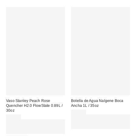
Vaso Stanley Peach Rose
Botella de Agua Nalgene Boca
Quencher H2.0 FlowState 0.89L /
Ancha 1L / 35oz
30oz
22,00 €
55,00 €
Gasta 60€+ y llévate 15€
Gasta 60€+ y llévate 15€
MENOS. USA EL CÓDIGO:
MENOS. USA EL CÓDIGO:
REFRESH
REFRESH