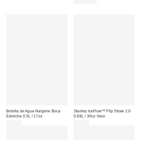
REUSABLE
Botella de Agua Nalgene Boca
Stanley IceFlow™ Flip Straw 2.0
Estrecha 0.5L / 17oz
0.89L / 30oz Vaso
20,00 €
55,00 €
Gasta 60€+ y llévate 15€
Gasta 60€+ y llévate 15€
MENOS. USA EL CÓDIGO:
MENOS. USA EL CÓDIGO:
REFRESH
REFRESH