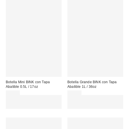
Botella Mini BINK con Tapa
Botella Grande BINK con Tapa
Abatible 0.5L / 17oz
Abatible 1L / 36oz
35,00 €
49,00 €
Gasta 60€+ y llévate 15€
Gasta 60€+ y llévate 15€
MENOS. USA EL CÓDIGO:
MENOS. USA EL CÓDIGO:
REFRESH
REFRESH