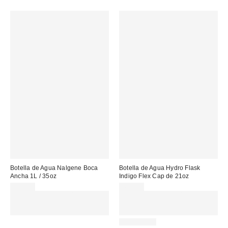
Botella de Agua Nalgene Boca
Botella de Agua Hydro Flask
Ancha 1L / 35oz
Indigo Flex Cap de 21oz
22,00 €
45,00 €
Gasta 60€+ y llévate 15€
Gasta 60€+ y llévate 15€
MENOS. USA EL CÓDIGO:
MENOS. USA EL CÓDIGO:
REFRESH
REFRESH
REUSABLE