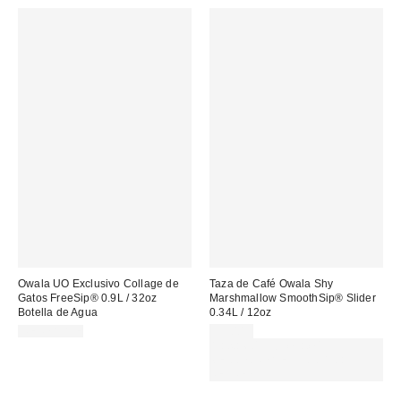
Owala UO Exclusivo Collage de
Taza de Café Owala Shy
Gatos FreeSip® 0.9L / 32oz
Marshmallow SmoothSip® Slider
Botella de Agua
0.34L / 12oz
REUSABLE
35,00 €
Gasta 60€+ y llévate 15€
MENOS. USA EL CÓDIGO:
REFRESH