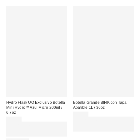
Hydro Flask UO Exclusivo Botella
Botella Grande BINK con Tapa
Mini Hydro™ Azul Micro 200ml /
Abatible 1L / 36oz
6.7oz
49,00 €
23,00 €
Gasta 60€+ y llévate 15€
Gasta 60€+ y llévate 15€
MENOS. USA EL CÓDIGO:
MENOS. USA EL CÓDIGO:
REFRESH
REFRESH