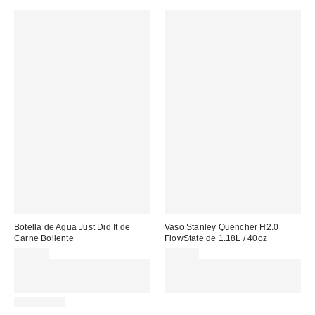
Botella de Agua Just Did It de
Vaso Stanley Quencher H2.0
Carne Bollente
FlowState de 1.18L / 40oz
55,00 €
65,00 €
Gasta 60€+ y llévate 15€
Gasta 60€+ y llévate 15€
MENOS. USA EL CÓDIGO:
MENOS. USA EL CÓDIGO:
REFRESH
REFRESH
REUSABLE