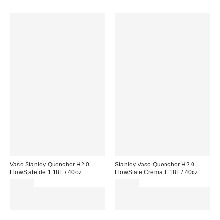
Vaso Stanley Quencher H2.0
Stanley Vaso Quencher H2.0
FlowState de 1.18L / 40oz
FlowState Crema 1.18L / 40oz
65,00 €
65,00 €
Gasta 60€+ y llévate 15€
Gasta 60€+ y llévate 15€
MENOS. USA EL CÓDIGO:
MENOS. USA EL CÓDIGO:
REFRESH
REFRESH