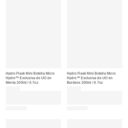
Hydro Flask Mini Botella Micro
Hydro Flask Mini Botella Micro
Hydro™ Exclusiva de UO en
Hydro™ Exclusiva de UO en
Menta 200ml / 6.7oz
Burdeos 200ml / 6.7oz
23,00 €
23,00 €
Gasta 60€+ y llévate 15€
Gasta 60€+ y llévate 15€
MENOS. USA EL CÓDIGO:
MENOS. USA EL CÓDIGO:
REFRESH
REFRESH
REUSABLE
REUSABLE