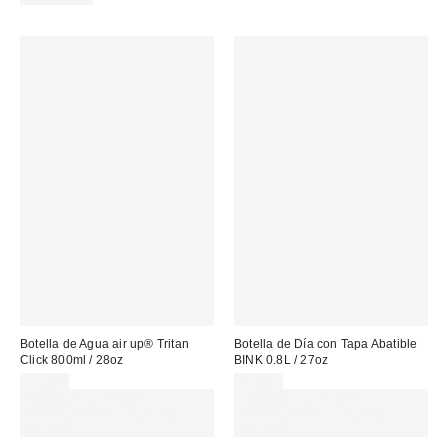
Botella de Agua air up® Tritan
Botella de Día con Tapa Abatible
Click 800ml / 28oz
BINK 0.8L / 27oz
39,00 €
45,00 €
Gasta 60€+ y llévate 15€
Gasta 60€+ y llévate 15€
MENOS. USA EL CÓDIGO:
MENOS. USA EL CÓDIGO:
REFRESH
REFRESH