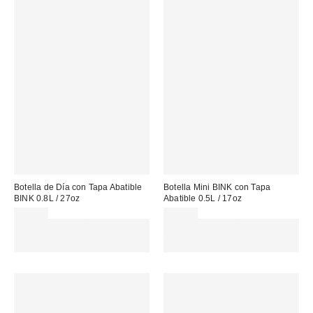
Botella de Día con Tapa Abatible
Botella Mini BINK con Tapa
BINK 0.8L / 27oz
Abatible 0.5L / 17oz
45,00 €
35,00 €
Gasta 60€+ y llévate 15€
Gasta 60€+ y llévate 15€
MENOS. USA EL CÓDIGO:
MENOS. USA EL CÓDIGO:
REFRESH
REFRESH