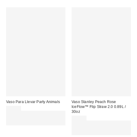
Vaso Para Llevar Party Animals
Vaso Stanley Peach Rose
IceFlow™ Flip Straw 2.0 0.89L /
15,00 €
30oz
Gasta 60€+ y llévate 15€
MENOS. USA EL CÓDIGO:
55,00 €
REFRESH
Gasta 60€+ y llévate 15€
MENOS. USA EL CÓDIGO:
REFRESH