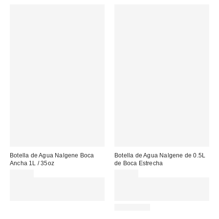
Botella de Agua Nalgene Boca
Botella de Agua Nalgene de 0.5L
Ancha 1L / 35oz
de Boca Estrecha
22,00 €
20,00 €
Gasta 60€+ y llévate 15€
Gasta 60€+ y llévate 15€
MENOS. USA EL CÓDIGO:
MENOS. USA EL CÓDIGO:
REFRESH
REFRESH
REUSABLE