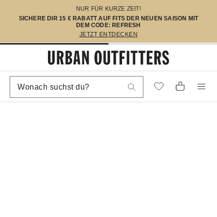
NUR FÜR KURZE ZEIT!
SICHERE DIR 15 € RABATT AUF FITS DER NEUEN SAISON MIT
DEM CODE: REFRESH
JETZT ENTDECKEN