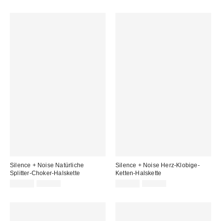
Silence + Noise Natürliche
Silence + Noise Herz-Klobige-
Splitter-Choker-Halskette
Ketten-Halskette
Sale
Original
Sale
Original
10,00 €
20,00 €
10,00 €
22,00 €
Preis:
Preis:
Preis:
Preis: