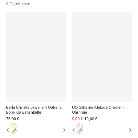
8 Ergebnisse
Bella Christie Jewellery Ophelia
UO Silberne Klobige Creolen-
Bolo-Krawattenkette
Ohrringe
Sale
Original
75,00 €
9,00 €
19,00 €
Preis:
Preis: