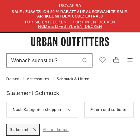
T&C's APPLY
SALE • ZUSÄTZLICH 30 % RABATT AUF AUSGEWÄHLTE SALE-
ARTIKEL MIT DEM CODE: EXTRA30
FÜR SIE ENTDECKEN
FÜR IHN ENTDECKEN
HOME & LIFESTYLE ENTDECKEN
Damen
Accessoires
Schmuck & Uhren
Statement Schmuck
Nach Kategorien shoppen
Filtern und sortieren
Statement
Alle entfernen