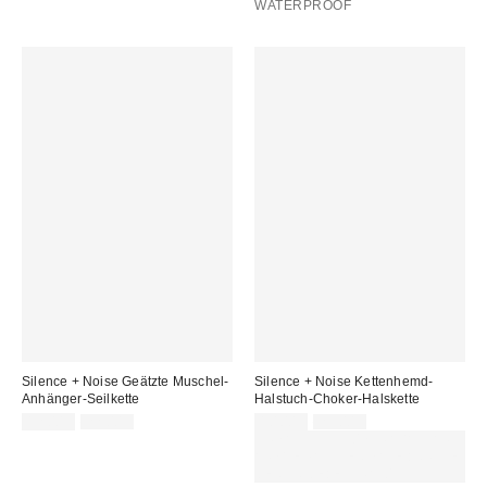
WATERPROOF
Silence + Noise Geätzte Muschel-
Silence + Noise Kettenhemd-
Anhänger-Seilkette
Halstuch-Choker-Halskette
Sale
Original
Sale
Original
12,00 €
22,00 €
10,00 €
29,00 €
Preis:
Preis:
Preis:
Preis:
ZUSÄTZLICH 30 % RABATT AUF
AUSGEWÄHLTEN SALE : NUTZE
DEN CODE: EXTRA30