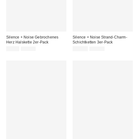
Silence + Noise Gebrochenes
Silence + Noise Strand-Charm-
Herz Halskette 2er-Pack
Schichtketten 3er-Pack
Sale
Original
Sale
Original
9,00 €
18,00 €
13,00 €
25,00 €
Preis:
Preis:
Preis:
Preis: