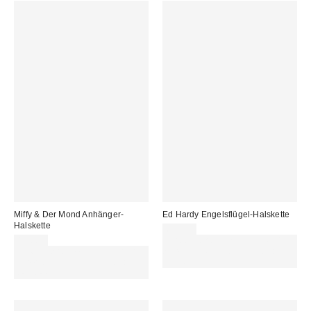
Miffy & Der Mond Anhänger-
Ed Hardy Engelsflügel-Halskette
Halskette
65,00 €
89,00 €
Für 60 € shoppen & 15 € RABATT
Für 60 € shoppen & 15 € RABATT
sichern. NUTZE DEN CODE:
sichern. NUTZE DEN CODE:
REFRESH
REFRESH