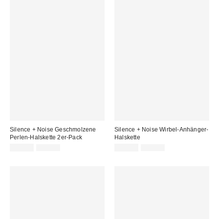
Silence + Noise Geschmolzene
Silence + Noise Wirbel-Anhänger-
Perlen-Halskette 2er-Pack
Halskette
Sale
Original
Sale
Original
10,00 €
20,00 €
10,00 €
20,00 €
Preis:
Preis:
Preis:
Preis: