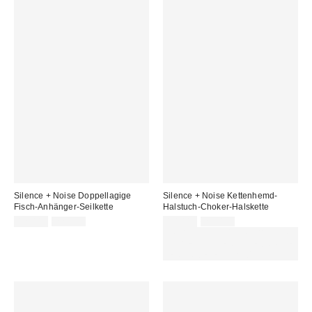
Silence + Noise Doppellagige
Silence + Noise Kettenhemd-
Fisch-Anhänger-Seilkette
Halstuch-Choker-Halskette
Sale
Original
Sale
Original
12,00 €
22,00 €
10,00 €
29,00 €
Preis:
Preis:
Preis:
Preis:
ZUSÄTZLICH 30 % RABATT AUF
AUSGEWÄHLTEN SALE : NUTZE
DEN CODE: EXTRA30