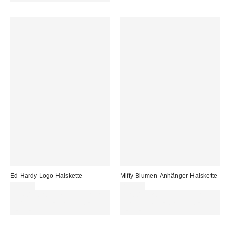
Ed Hardy Logo Halskette
Miffy Blumen-Anhänger-Halskette
69,00 €
89,00 €
Für 60 € shoppen & 15 € RABATT
Für 60 € shoppen & 15 € RABATT
sichern. NUTZE DEN CODE:
sichern. NUTZE DEN CODE:
REFRESH
REFRESH