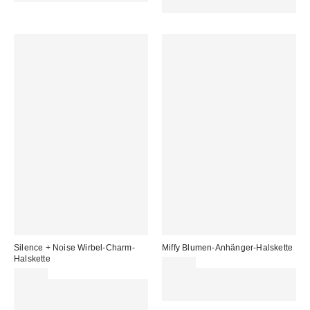
REFRESH
Silence + Noise Wirbel-Charm-
Miffy Blumen-Anhänger-Halskette
Halskette
75,00 €
22,00 €
Für 60 € shoppen & 15 € RABATT
Für 60 € shoppen & 15 € RABATT
sichern. NUTZE DEN CODE:
sichern. NUTZE DEN CODE:
REFRESH
REFRESH