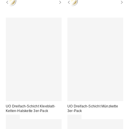
UO Dreifach-Schicht Kleeblatt-
UO Dreifach-Schicht Münzkette
Ketten-Halskette 3er-Pack
3er-Pack
29,00 €
29,00 €
Für 60 € shoppen & 15 € RABATT
Für 60 € shoppen & 15 € RABATT
sichern. NUTZE DEN CODE:
sichern. NUTZE DEN CODE: