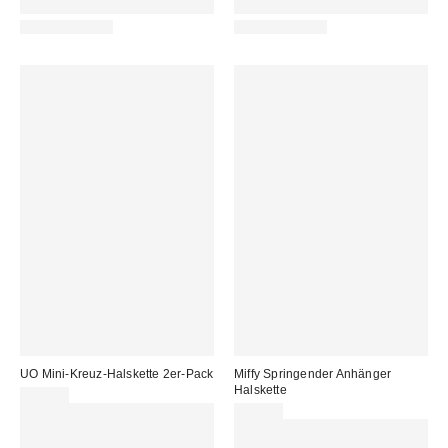
REFRESH
REFRESH
WATERPROOF
WATERPROOF
UO Mini-Kreuz-Halskette 2er-Pack
Miffy Springender Anhänger
Halskette
20,00 €
Für 60 € shoppen & 15 € RABATT
89,00 €
sichern. NUTZE DEN CODE:
Für 60 € shoppen & 15 € RABATT
REFRESH
sichern. NUTZE DEN CODE: