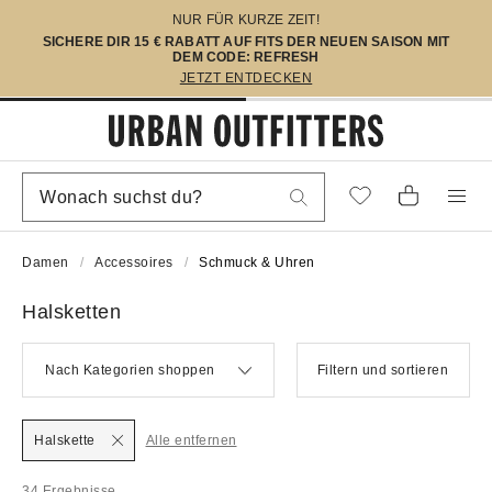
NUR FÜR KURZE ZEIT!
SICHERE DIR 15 € RABATT AUF FITS DER NEUEN SAISON MIT
DEM CODE: REFRESH
JETZT ENTDECKEN
Damen
Accessoires
Schmuck & Uhren
Halsketten
Nach Kategorien shoppen
Filtern und sortieren
Halskette
Alle entfernen
34 Ergebnisse