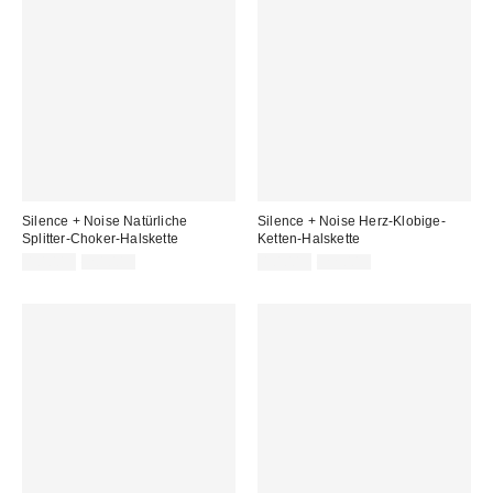
Silence + Noise Natürliche
Silence + Noise Herz-Klobige-
Splitter-Choker-Halskette
Ketten-Halskette
Sale
Original
Sale
Original
10,00 €
20,00 €
10,00 €
22,00 €
Preis:
Preis:
Preis:
Preis: