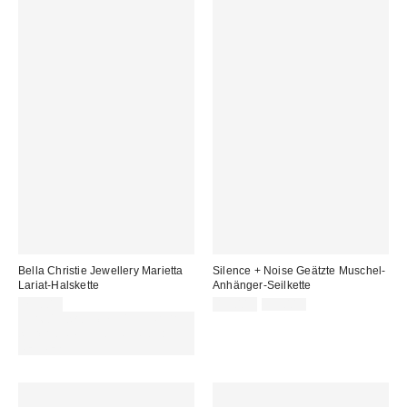
Bella Christie Jewellery Marietta
Silence + Noise Geätzte Muschel-
Lariat-Halskette
Anhänger-Seilkette
Sale
Original
75,00 €
12,00 €
22,00 €
Preis:
Preis:
Für 60 € shoppen & 15 € RABATT
sichern. NUTZE DEN CODE:
REFRESH