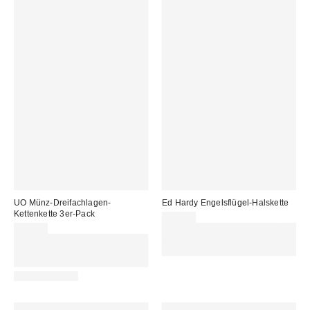
UO Münz-Dreifachlagen-
Ed Hardy Engelsflügel-Halskette
Kettenkette 3er-Pack
75,00 €
29,00 €
Für 60 € shoppen & 15 € RABATT
Für 60 € shoppen & 15 € RABATT
sichern. NUTZE DEN CODE:
sichern. NUTZE DEN CODE:
REFRESH
REFRESH
WATERPROOF