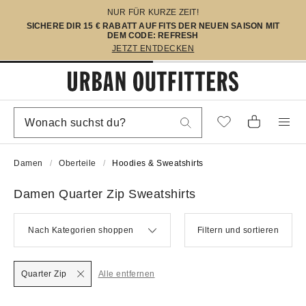
NUR FÜR KURZE ZEIT!
SICHERE DIR 15 € RABATT AUF FITS DER NEUEN SAISON MIT
DEM CODE: REFRESH
JETZT ENTDECKEN
Damen
Oberteile
Hoodies & Sweatshirts
Damen Quarter Zip Sweatshirts
Nach Kategorien shoppen
Filtern und sortieren
Quarter Zip
Alle entfernen