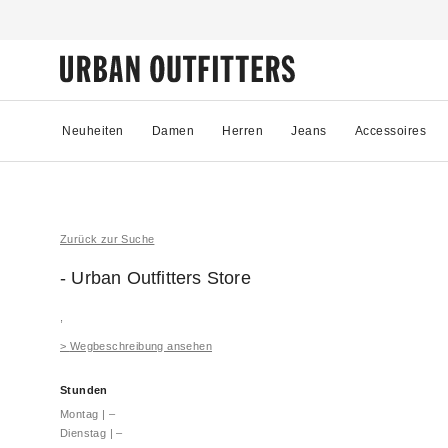
Neuheiten
Damen
Herren
Jeans
Accessoires
Zurück zur Suche
- Urban Outfitters
Store
,
>
Wegbeschreibung ansehen
Stunden
Montag
|
–
Dienstag
|
–