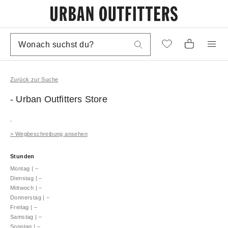
Zurück zur Suche
- Urban Outfitters
Store
,
>
Wegbeschreibung ansehen
Stunden
Montag
|
–
Dienstag
|
–
Mittwoch
|
–
Donnerstag
|
–
Freitag
|
–
Samstag
|
–
Sonntag
|
–