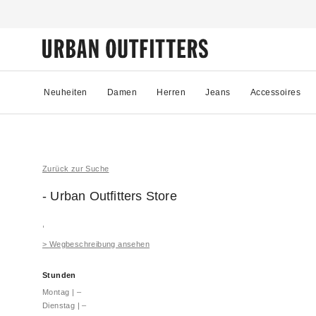
Neuheiten
Damen
Herren
Jeans
Accessoires
Zurück zur Suche
- Urban Outfitters
Store
,
>
Wegbeschreibung ansehen
Stunden
Montag
|
–
Dienstag
|
–