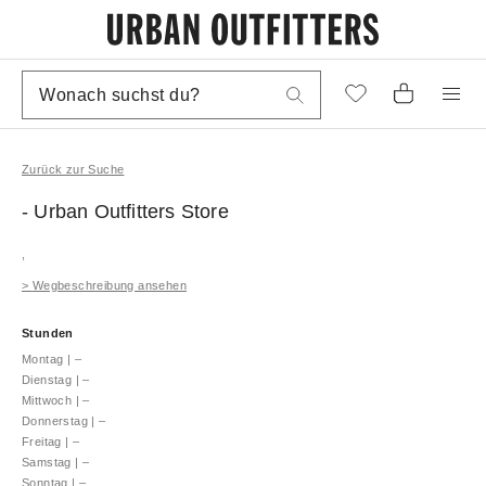
Zurück zur Suche
- Urban Outfitters
Store
,
>
Wegbeschreibung ansehen
Stunden
Montag
|
–
Dienstag
|
–
Mittwoch
|
–
Donnerstag
|
–
Freitag
|
–
Samstag
|
–
Sonntag
|
–