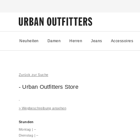
Neuheiten
Damen
Herren
Jeans
Accessoires
Zurück zur Suche
- Urban Outfitters
Store
,
>
Wegbeschreibung ansehen
Stunden
Montag
|
–
Dienstag
|
–