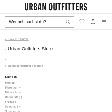
Zurück zur Suche
- Urban Outfitters
Store
,
>
Wegbeschreibung ansehen
Stunden
Montag
|
–
Dienstag
|
–
Mittwoch
|
–
Donnerstag
|
–
Freitag
|
–
Samstag
|
–
Sonntag
|
–