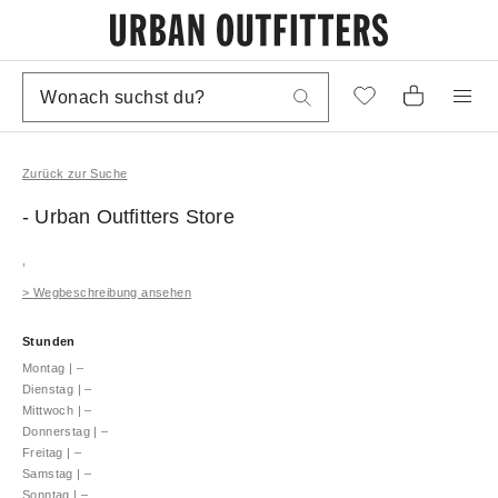
Zurück zur Suche
- Urban Outfitters
Store
,
>
Wegbeschreibung ansehen
Stunden
Montag
|
–
Dienstag
|
–
Mittwoch
|
–
Donnerstag
|
–
Freitag
|
–
Samstag
|
–
Sonntag
|
–