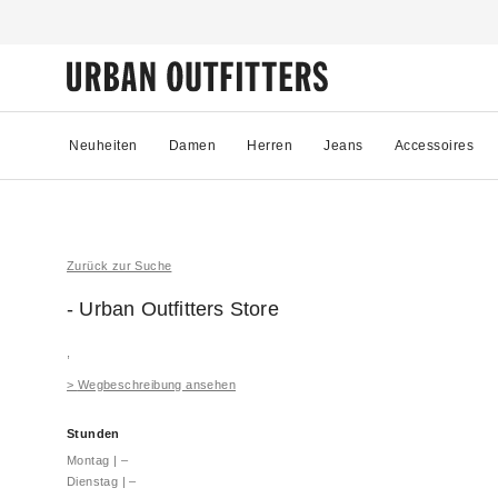
Neuheiten
Damen
Herren
Jeans
Accessoires
Zurück zur Suche
- Urban Outfitters
Store
,
>
Wegbeschreibung ansehen
Stunden
Montag
|
–
Dienstag
|
–