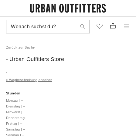
Zurück zur Suche
- Urban Outfitters
Store
,
>
Wegbeschreibung ansehen
Stunden
Montag
|
–
Dienstag
|
–
Mittwoch
|
–
Donnerstag
|
–
Freitag
|
–
Samstag
|
–
Sonntag
|
–