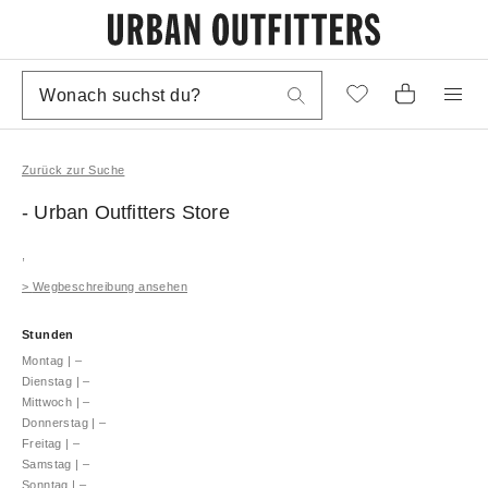
Zurück zur Suche
- Urban Outfitters
Store
,
>
Wegbeschreibung ansehen
Stunden
Montag
|
–
Dienstag
|
–
Mittwoch
|
–
Donnerstag
|
–
Freitag
|
–
Samstag
|
–
Sonntag
|
–