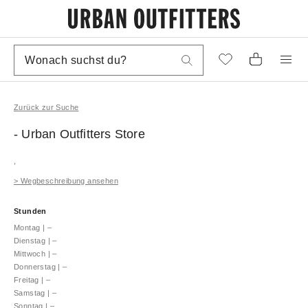
Zurück zur Suche
- Urban Outfitters
Store
,
>
Wegbeschreibung ansehen
Stunden
Montag
|
–
Dienstag
|
–
Mittwoch
|
–
Donnerstag
|
–
Freitag
|
–
Samstag
|
–
Sonntag
|
–