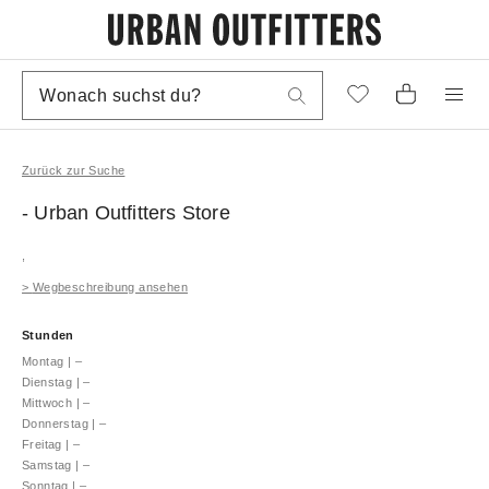
Zurück zur Suche
- Urban Outfitters
Store
,
>
Wegbeschreibung ansehen
Stunden
Montag
|
–
Dienstag
|
–
Mittwoch
|
–
Donnerstag
|
–
Freitag
|
–
Samstag
|
–
Sonntag
|
–