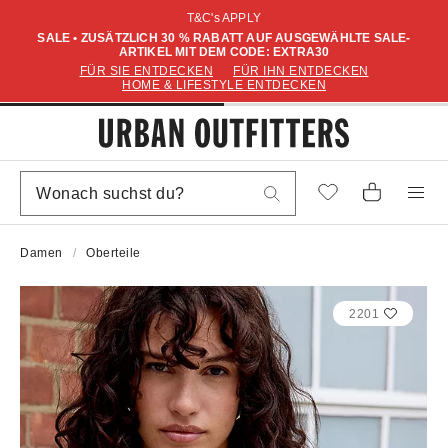
T&C's APPLY
SALE • ZUSÄTZLICH 30 % RABATT AUF AUSGEWÄHLTE SALE-
ARTIKEL MIT DEM CODE: EXTRA30
FÜR SIE ENTDECKEN
FÜR IHN ENTDECKEN
HOME & LIFESTYLE ENTDECKEN
Damen
Oberteile
2201