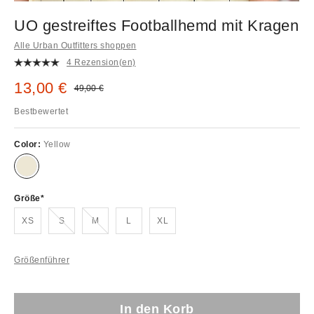
UO gestreiftes Footballhemd mit Kragen
Alle Urban Outfitters shoppen
4 Rezension(en)
Sale Preis:
13,00 €
Original Preis:
49,00 €
Bestbewertet
Color:
Yellow
Größe
Ausverkauft!
Ausverkauft!
XS
S
M
L
XL
Größenführer
In den Korb