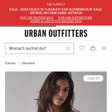
T&C's APPLY
SALE • ZUSÄTZLICH 30 % RABATT AUF AUSGEWÄHLTE SALE-
ARTIKEL MIT DEM CODE: EXTRA30
FÜR SIE ENTDECKEN
FÜR IHN ENTDECKEN
HOME & LIFESTYLE ENTDECKEN
Damen
Oberteile
1186