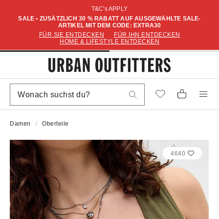
T&C's APPLY
SALE • ZUSÄTZLICH 30 % RABATT AUF AUSGEWÄHLTE SALE-
ARTIKEL MIT DEM CODE: EXTRA30
FÜR SIE ENTDECKEN
FÜR IHN ENTDECKEN
HOME & LIFESTYLE ENTDECKEN
Damen
Oberteile
4640