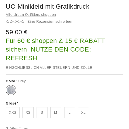
UO Minikleid mit Grafikdruck
Alle Urban Outfitters shoppen
Eine Rezension schreiben
59,00 €
Für 60 € shoppen & 15 € RABATT
sichern. NUTZE DEN CODE:
REFRESH
EINSCHLIESSLICH ALLER STEUERN UND ZÖLLE
Color:
Grey
Größe
XXS
XS
S
M
L
XL
Größenführer