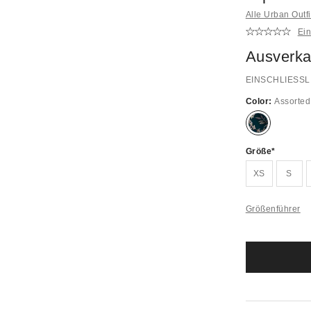
Alle Urban Outf
Ei
Ausverka
EINSCHLIESSL
Color:
Assorted
Ausverkauft!
Größe
XS
S
Größenführer