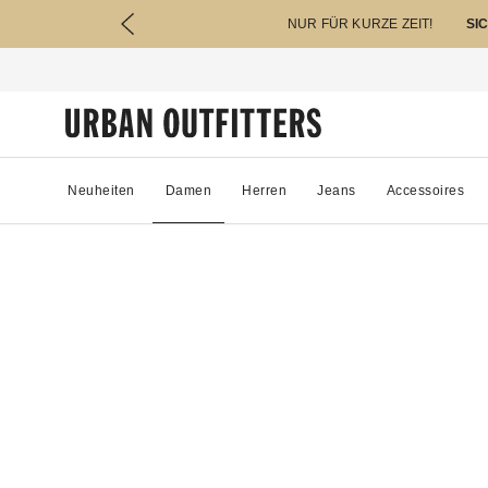
NUR FÜR KURZE ZEIT!
SI
Neuheiten
Damen
Herren
Jeans
Accessoires
18