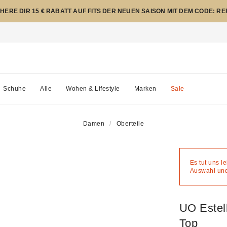
CHERE DIR 15 € RABATT AUF FITS DER NEUEN SAISON MIT DEM CODE: R
Schuhe
Alle
Wohen & Lifestyle
Marken
Sale
Damen
Oberteile
Es tut uns l
Auswahl und 
UO Estel
Top