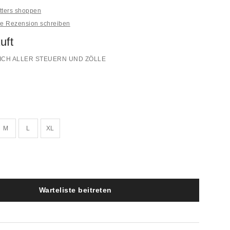
itters shoppen
ne Rezension schreiben
uft
ICH ALLER STEUERN UND ZÖLLE
M
L
XL
Warteliste beitreten