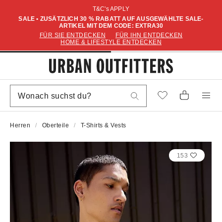
T&C's APPLY
SALE • ZUSÄTZLICH 30 % RABATT AUF AUSGEWÄHLTE SALE-
ARTIKEL MIT DEM CODE: EXTRA30
FÜR SIE ENTDECKEN
FÜR IHN ENTDECKEN
HOME & LIFESTYLE ENTDECKEN
Herren
Oberteile
T-Shirts & Vests
153