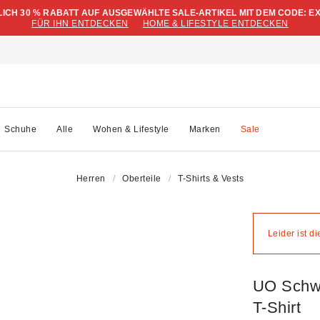
LICH 30 % RABATT AUF AUSGEWÄHLTE SALE-ARTIKEL MIT DEM CODE: E
FÜR IHN ENTDECKEN
HOME & LIFESTYLE ENTDECKEN
Schuhe
Alle
Wohen & Lifestyle
Marken
Sale
Herren
Oberteile
T-Shirts & Vests
Leider ist d
UO Schwa
T-Shirt