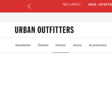
T&C's APPLY
SALE • ZUSÄTZ
Neuheiten
Damen
Herren
Jeans
Accessoires
72