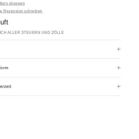
itters shoppen
ne Rezension schreiben
uft
ICH ALLER STEUERN UND ZÖLLE
form
erzeit