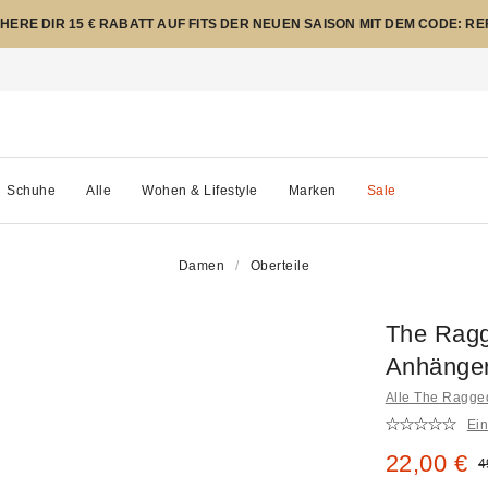
CHERE DIR 15 € RABATT AUF FITS DER NEUEN SAISON MIT DEM CODE: R
Schuhe
Alle
Wohen & Lifestyle
Marken
Sale
Damen
Oberteile
The Ragge
Anhänge
Alle The Ragge
Ei
Sale Prei
22,00 €
O
4