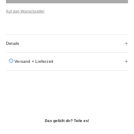
Auf den Wunschzettel
Details
Versand + Lieferzeit
Das gefällt dir? Teile es!
öffnet
in
öffnet
einem
in
öffnet