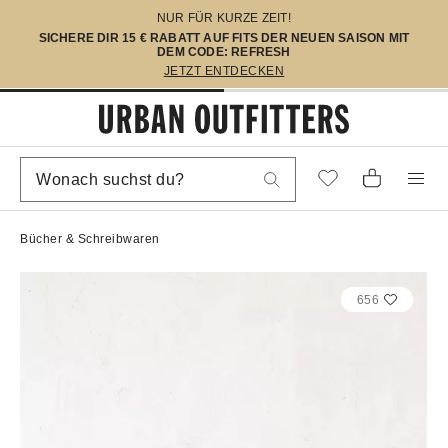
NUR FÜR KURZE ZEIT!
SICHERE DIR 15 € RABATT AUF FITS DER NEUEN SAISON MIT
DEM CODE: REFRESH
JETZT ENTDECKEN
Bücher & Schreibwaren
656