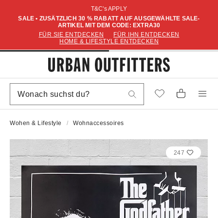
T&C's APPLY
SALE • ZUSÄTZLICH 30 % RABATT AUF AUSGEWÄHLTE SALE-
ARTIKEL MIT DEM CODE: EXTRA30
FÜR SIE ENTDECKEN
FÜR IHN ENTDECKEN
HOME & LIFESTYLE ENTDECKEN
Wohen & Lifestyle
Wohnaccessoires
247