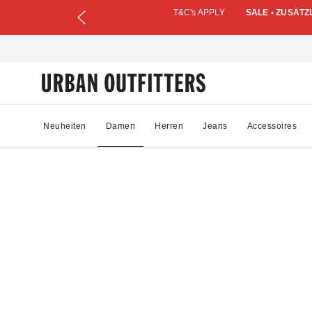
T&C's APPLY
SALE • ZUSÄTZ
Neuheiten
Damen
Herren
Jeans
Accessoires
29