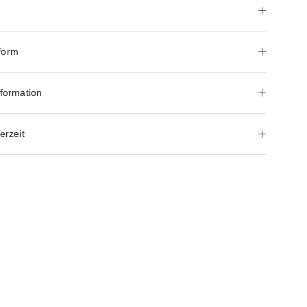
form
nformation
erzeit