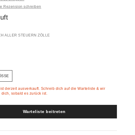
ne Rezension schreiben
uft
CH ALLER STEUERN ZÖLLE
ÖSSE
st derzeit ausverkauft. Schreib dich auf die Warteliste & wir
dich, sobald es zurück ist.
Warteliste beitreten