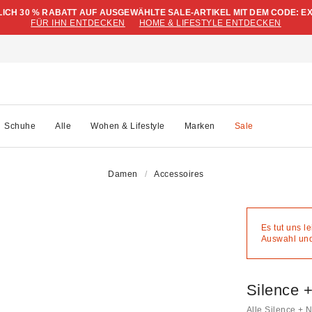
LICH 30 % RABATT AUF AUSGEWÄHLTE SALE-ARTIKEL MIT DEM CODE: E
FÜR IHN ENTDECKEN
HOME & LIFESTYLE ENTDECKEN
Schuhe
Alle
Wohen & Lifestyle
Marken
Sale
Damen
Accessoires
Es tut uns l
Auswahl und 
Silence 
Alle Silence + 