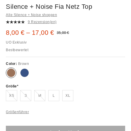
Silence + Noise Fia Netz Top
Alle Silence + Noise shoppen
9 Rezension(en)
Sale Preis:
8,00 € – 17,00 €
Original Preis:
35,00 €
UO Exklusiv
Bestbewertet
Color:
Brown
Größe
Ausverkauft!
Ausverkauft!
Ausverkauft!
XS
S
M
L
XL
Größenführer