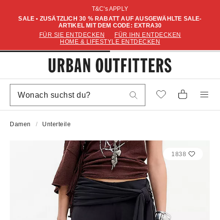
T&C's APPLY
SALE • ZUSÄTZLICH 30 % RABATT AUF AUSGEWÄHLTE SALE-
ARTIKEL MIT DEM CODE: EXTRA30
FÜR SIE ENTDECKEN
FÜR IHN ENTDECKEN
HOME & LIFESTYLE ENTDECKEN
Damen
Unterteile
1838