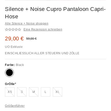
Silence + Noise Cupro Pantaloon Capri-
Hose
Alle Silence + Noise shoppen
Eine Rezension schreiben
Sale Preis:
29,00 €
Original Preis:
59,00 €
UO Exklusiv
EINSCHLIESSLICH ALLER STEUERN UND ZÖLLE
Farbe:
Black
GrÖße
Ausverkauft!
Ausverkauft!
Ausverkauft!
Ausverkauft!
XS
S
M
L
XL
Größenführer